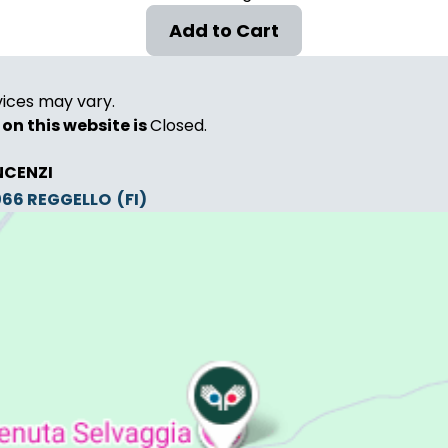
vices may vary.
on this website is
Closed.
NCENZI
0066
REGGELLO
(FI)