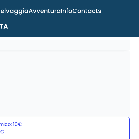
Selvaggia
Avventura
Info
Contacts
ITA
mico: 10€
0€