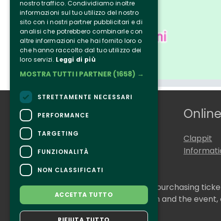
nostro traffico. Condividiamo inoltre
informazioni sul tuo utilizzo del nostro
sito con i nostri partner pubblicitari e di
analisi che potrebbero combinarle con
altre informazioni che hai fornito loro o
che hanno raccolto dal tuo utilizzo dei
loro servizi.
Leggi di più
MOSTRA TUTTI I PARTNER
(1658) →
STRETTAMENTE NECESSARI
Who we are
Online
PERFORMANCE
TARGETING
Tenuta Selvaggia
Clappit
Contacts
Informat
FUNZIONALITÀ
NON CLASSIFICATI
CONTACTS
For information and support in purchasing tick
ACCETTA TUTTO
For information on the program and the event,
Accessibility statement
RIFIUTA TUTTO