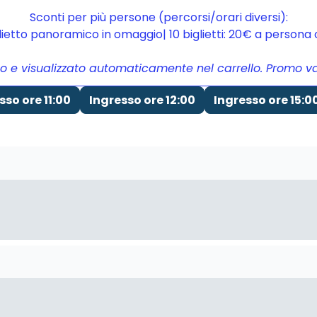
Sconti per più persone (percorsi/orari diversi):
glietto panoramico in omaggio| 10 biglietti: 20€ a person
to e visualizzato automaticamente nel carrello. Promo vali
sso ore 11:00
Ingresso ore 12:00
Ingresso ore 15:0