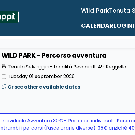
Wild Park
Tenuta 
CALENDAR
LOGIN
WILD PARK - Percorso avventura
Tenuta Selvaggia - Località Pescaia III 49, Reggello
Tuesday
01
September 2026
Or see other available dates
 individuale Avventura 30€ - Percorso individuale Panora
ntrambi i percorsi (fasce orarie diverse): 35€ anziché 4