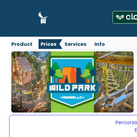
Product
Prices
Services
Info
Percorso
E