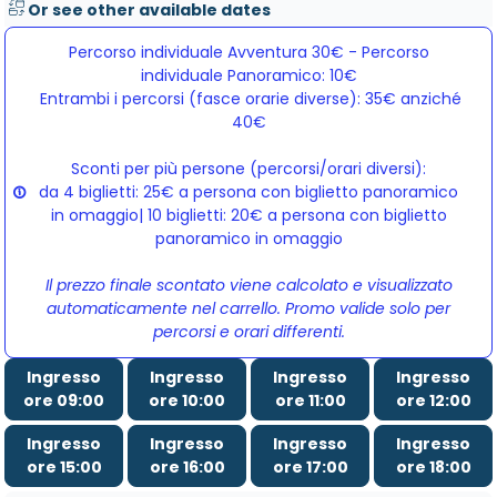
Or see other available dates
Percorso individuale Avventura 30€ - Percorso
individuale Panoramico: 10€
Entrambi i percorsi (fasce orarie diverse): 35€ anziché 
40€
Sconti per più persone (percorsi/orari diversi):
da 4 biglietti: 25€ a persona con biglietto panoramico
in omaggio| 10 biglietti: 20€ a persona con biglietto
panoramico in omaggio
Il prezzo finale scontato viene calcolato e visualizzato
automaticamente nel carrello. Promo valide solo per
percorsi e orari differenti.
Ingresso
Ingresso
Ingresso
Ingresso
ore 09:00
ore 10:00
ore 11:00
ore 12:00
Ingresso
Ingresso
Ingresso
Ingresso
ore 15:00
ore 16:00
ore 17:00
ore 18:00