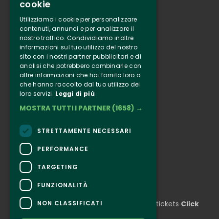
cookie
Tenuta Selvaggia
Utilizziamo i cookie per personalizzare
Contacts
contenuti, annunci e per analizzare il
nostro traffico. Condividiamo inoltre
Online ticketing
informazioni sul tuo utilizzo del nostro
sito con i nostri partner pubblicitari e di
analisi che potrebbero combinarle con
Clappit
altre informazioni che hai fornito loro o
Information
che hanno raccolto dal tuo utilizzo dei
Follow Us
loro servizi.
Leggi di più
MOSTRA TUTTI I PARTNER
(1658) →
Instagram
Facebook
STRETTAMENTE NECESSARI
Connect
PERFORMANCE
TARGETING
FUNZIONALITÀ
CONTACTS
NON CLASSIFICATI
For information and support in purchasing tickets
Click
here