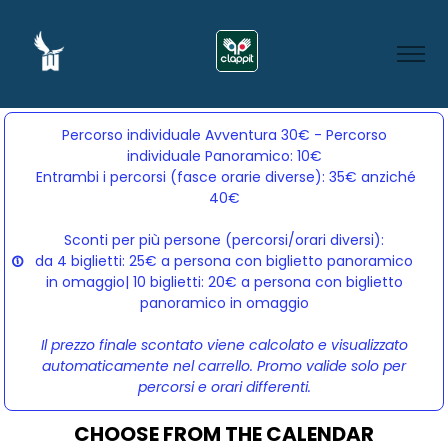
Percorso individuale Avventura 30€ - Percorso
individuale Panoramico: 10€
Entrambi i percorsi (fasce orarie diverse): 35€ anziché 
40€
Sconti per più persone (percorsi/orari diversi):
da 4 biglietti: 25€ a persona con biglietto panoramico
in omaggio| 10 biglietti: 20€ a persona con biglietto
panoramico in omaggio
Il prezzo finale scontato viene calcolato e visualizzato
automaticamente nel carrello. Promo valide solo per
percorsi e orari differenti.
CHOOSE FROM THE CALENDAR