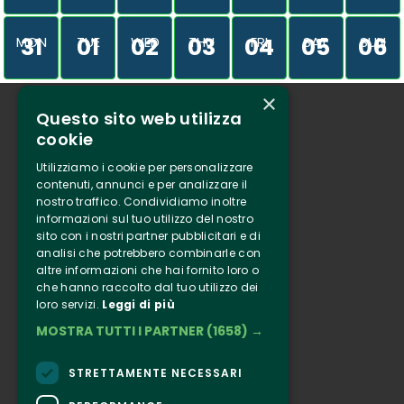
31
01
02
03
04
05
06
MON
TUE
WED
THU
FRI
SAT
SUN
×
Questo sito web utilizza
Who we are
cookie
Tenuta Selvaggia
Utilizziamo i cookie per personalizzare
Contacts
contenuti, annunci e per analizzare il
nostro traffico. Condividiamo inoltre
Online ticketing
informazioni sul tuo utilizzo del nostro
sito con i nostri partner pubblicitari e di
analisi che potrebbero combinarle con
Clappit
altre informazioni che hai fornito loro o
Information
che hanno raccolto dal tuo utilizzo dei
loro servizi.
Leggi di più
Follow Us
MOSTRA TUTTI I PARTNER
(1658) →
Instagram
Facebook
STRETTAMENTE NECESSARI
Connect