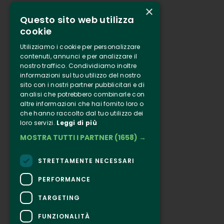
×
Questo sito web utilizza
Who we are
cookie
Tenuta Selvaggia
Utilizziamo i cookie per personalizzare
Contacts
contenuti, annunci e per analizzare il
nostro traffico. Condividiamo inoltre
Online ticketing
informazioni sul tuo utilizzo del nostro
sito con i nostri partner pubblicitari e di
analisi che potrebbero combinarle con
Clappit
altre informazioni che hai fornito loro o
Information
che hanno raccolto dal tuo utilizzo dei
Follow Us
loro servizi.
Leggi di più
MOSTRA TUTTI I PARTNER
(1658) →
Instagram
Facebook
STRETTAMENTE NECESSARI
Connect
PERFORMANCE
TARGETING
FUNZIONALITÀ
CONTACTS