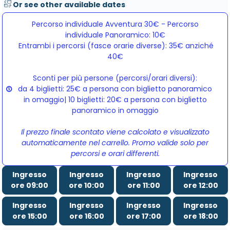
Or see other available dates
Percorso individuale Avventura 30€ - Percorso
individuale Panoramico: 10€
Entrambi i percorsi (fasce orarie diverse): 35€ anziché 
40€
Sconti per più persone (percorsi/orari diversi):
da 4 biglietti: 25€ a persona con biglietto panoramico
in omaggio| 10 biglietti: 20€ a persona con biglietto
panoramico in omaggio
Il prezzo finale scontato viene calcolato e visualizzato
automaticamente nel carrello. Promo valide solo per
percorsi e orari differenti.
Ingresso
Ingresso
Ingresso
Ingresso
ore 09:00
ore 10:00
ore 11:00
ore 12:00
Ingresso
Ingresso
Ingresso
Ingresso
ore 15:00
ore 16:00
ore 17:00
ore 18:00