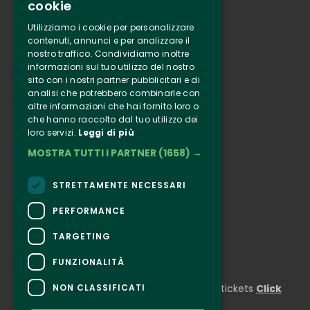
cookie
Tenuta Selvaggia
Utilizziamo i cookie per personalizzare
Contacts
contenuti, annunci e per analizzare il
nostro traffico. Condividiamo inoltre
Online ticketing
informazioni sul tuo utilizzo del nostro
sito con i nostri partner pubblicitari e di
analisi che potrebbero combinarle con
Clappit
altre informazioni che hai fornito loro o
Information
che hanno raccolto dal tuo utilizzo dei
Follow Us
loro servizi.
Leggi di più
MOSTRA TUTTI I PARTNER
(1658) →
Instagram
Facebook
STRETTAMENTE NECESSARI
Connect
PERFORMANCE
TARGETING
FUNZIONALITÀ
CONTACTS
NON CLASSIFICATI
For information and support in purchasing tickets
Click
here