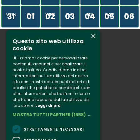
31
01
02
03
04
05
06
MON
TUE
WED
THU
FRI
SAT
SUN
×
Questo sito web utilizza
Who we are
cookie
Tenuta Selvaggia
Utilizziamo i cookie per personalizzare
Contacts
contenuti, annunci e per analizzare il
nostro traffico. Condividiamo inoltre
Online ticketing
informazioni sul tuo utilizzo del nostro
sito con i nostri partner pubblicitari e di
analisi che potrebbero combinarle con
Clappit
altre informazioni che hai fornito loro o
Information
che hanno raccolto dal tuo utilizzo dei
loro servizi.
Leggi di più
Follow Us
MOSTRA TUTTI I PARTNER
(1658) →
Instagram
Facebook
STRETTAMENTE NECESSARI
Connect