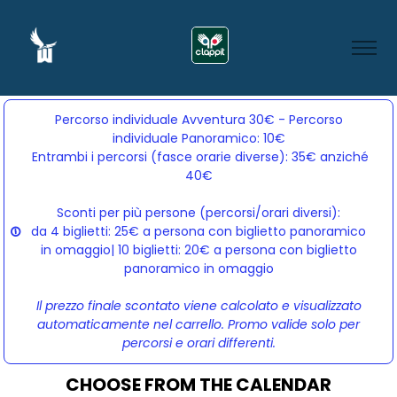
Percorso individuale Avventura 30€ - Percorso
individuale Panoramico: 10€
Entrambi i percorsi (fasce orarie diverse): 35€ anziché 
40€
Sconti per più persone (percorsi/orari diversi):
da 4 biglietti: 25€ a persona con biglietto panoramico
in omaggio| 10 biglietti: 20€ a persona con biglietto
panoramico in omaggio
Il prezzo finale scontato viene calcolato e visualizzato
automaticamente nel carrello. Promo valide solo per
percorsi e orari differenti.
CHOOSE FROM THE CALENDAR