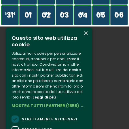
31
01
02
03
04
05
06
MON
TUE
WED
THU
FRI
SAT
SUN
×
Questo sito web utilizza
Who we are
cookie
Tenuta Selvaggia
Utilizziamo i cookie per personalizzare
Contacts
contenuti, annunci e per analizzare il
nostro traffico. Condividiamo inoltre
Online ticketing
informazioni sul tuo utilizzo del nostro
sito con i nostri partner pubblicitari e di
analisi che potrebbero combinarle con
Clappit
altre informazioni che hai fornito loro o
Information
che hanno raccolto dal tuo utilizzo dei
loro servizi.
Leggi di più
Follow Us
MOSTRA TUTTI I PARTNER
(1658) →
Instagram
Facebook
STRETTAMENTE NECESSARI
Connect