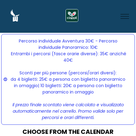
Percorso individuale Avventura 30€ - Percorso
individuale Panoramico: 10€
Entrambi i percorsi (fasce orarie diverse): 35€ anziché 
40€
Sconti per più persone (percorsi/orari diversi):
da 4 biglietti: 25€ a persona con biglietto panoramico
in omaggio| 10 biglietti: 20€ a persona con biglietto
panoramico in omaggio
Il prezzo finale scontato viene calcolato e visualizzato
automaticamente nel carrello. Promo valide solo per
percorsi e orari differenti.
CHOOSE FROM THE CALENDAR