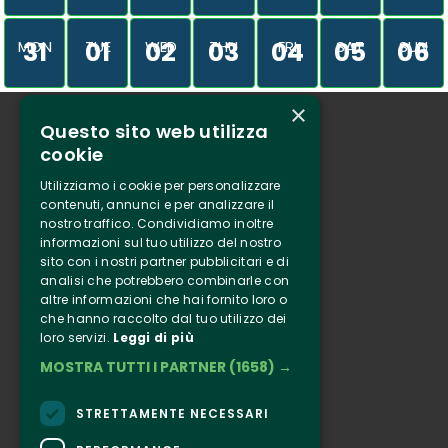
31
01
02
03
04
05
06
MON
TUE
WED
THU
FRI
SAT
SUN
×
Questo sito web utilizza
Who we are
cookie
Tenuta Selvaggia
Utilizziamo i cookie per personalizzare
Contacts
contenuti, annunci e per analizzare il
nostro traffico. Condividiamo inoltre
Online ticketing
informazioni sul tuo utilizzo del nostro
sito con i nostri partner pubblicitari e di
analisi che potrebbero combinarle con
Clappit
altre informazioni che hai fornito loro o
Information
che hanno raccolto dal tuo utilizzo dei
loro servizi.
Leggi di più
Follow Us
MOSTRA TUTTI I PARTNER
(1658) →
Instagram
Facebook
STRETTAMENTE NECESSARI
Connect