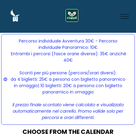
Percorso individuale Avventura 30€ - Percorso
individuale Panoramico: 10€
Entrambi i percorsi (fasce orarie diverse): 35€ anziché 
40€
Sconti per più persone (percorsi/orari diversi):
da 4 biglietti: 25€ a persona con biglietto panoramico
in omaggio| 10 biglietti: 20€ a persona con biglietto
panoramico in omaggio
Il prezzo finale scontato viene calcolato e visualizzato
automaticamente nel carrello. Promo valide solo per
percorsi e orari differenti.
CHOOSE FROM THE CALENDAR