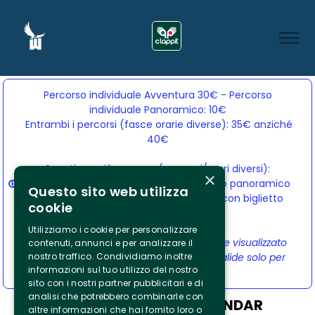
Percorso individuale Avventura 30€ - Percorso
individuale Panoramico: 10€
Entrambi i percorsi (fasce orarie diverse): 35€ anziché 
40€
Sconti per più persone (percorsi/orari diversi):
×
da 4 biglietti: 25€ a persona con biglietto panoramico
Questo sito web utilizza
in omaggio| 10 biglietti: 20€ a persona con biglietto
cookie
panoramico in omaggio
Utilizziamo i cookie per personalizzare
Il prezzo finale scontato viene calcolato e visualizzato
contenuti, annunci e per analizzare il
nostro traffico. Condividiamo inoltre
automaticamente nel carrello. Promo valide solo per
informazioni sul tuo utilizzo del nostro
percorsi e orari differenti.
sito con i nostri partner pubblicitari e di
analisi che potrebbero combinarle con
CHOOSE FROM THE CALENDAR
altre informazioni che hai fornito loro o