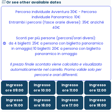
Or see other available dates
Percorso individuale Avventura 30€ - Percorso
individuale Panoramico: 10€
Entrambi i percorsi (fasce orarie diverse): 35€ anziché 
40€
Sconti per più persone (percorsi/orari diversi):
da 4 biglietti: 25€ a persona con biglietto panoramico
in omaggio| 10 biglietti: 20€ a persona con biglietto
panoramico in omaggio
Il prezzo finale scontato viene calcolato e visualizzato
automaticamente nel carrello. Promo valide solo per
percorsi e orari differenti.
Ingresso
Ingresso
Ingresso
Ingresso
ore 09:00
ore 10:00
ore 11:00
ore 12:00
Ingresso
Ingresso
Ingresso
Ingresso
ore 15:00
ore 16:00
ore 17:00
ore 18:00