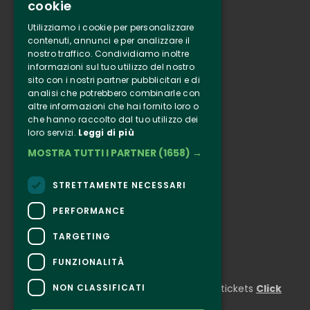
cookie
Tenuta Selvaggia
Utilizziamo i cookie per personalizzare
Contacts
contenuti, annunci e per analizzare il
nostro traffico. Condividiamo inoltre
Online ticketing
informazioni sul tuo utilizzo del nostro
sito con i nostri partner pubblicitari e di
analisi che potrebbero combinarle con
Clappit
altre informazioni che hai fornito loro o
Information
che hanno raccolto dal tuo utilizzo dei
Follow Us
loro servizi.
Leggi di più
MOSTRA TUTTI I PARTNER
(1658) →
Instagram
Facebook
STRETTAMENTE NECESSARI
Connect
PERFORMANCE
TARGETING
FUNZIONALITÀ
CONTACTS
NON CLASSIFICATI
For information and support in purchasing tickets
Click
here