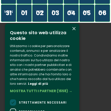
31
01
02
03
04
05
06
MON
TUE
WED
THU
FRI
SAT
SUN
×
Questo sito web utilizza
Who we are
cookie
Tenuta Selvaggia
Utilizziamo i cookie per personalizzare
Contacts
contenuti, annunci e per analizzare il
nostro traffico. Condividiamo inoltre
Online ticketing
informazioni sul tuo utilizzo del nostro
sito con i nostri partner pubblicitari e di
analisi che potrebbero combinarle con
Clappit
altre informazioni che hai fornito loro o
Information
che hanno raccolto dal tuo utilizzo dei
loro servizi.
Leggi di più
Follow Us
MOSTRA TUTTI I PARTNER
(1658) →
Instagram
Facebook
STRETTAMENTE NECESSARI
Connect