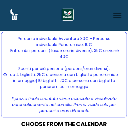
Percorso individuale Avventura 30€ - Percorso
individuale Panoramico: 10€
Entrambi i percorsi (fasce orarie diverse): 35€ anziché 
40€
Sconti per più persone (percorsi/orari diversi):
da 4 biglietti: 25€ a persona con biglietto panoramico
in omaggio| 10 biglietti: 20€ a persona con biglietto
panoramico in omaggio
Il prezzo finale scontato viene calcolato e visualizzato
automaticamente nel carrello. Promo valide solo per
percorsi e orari differenti.
CHOOSE FROM THE CALENDAR