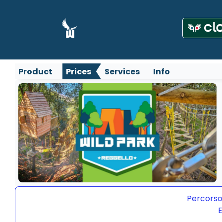
Product
Prices
Services
Info
Percorso
E