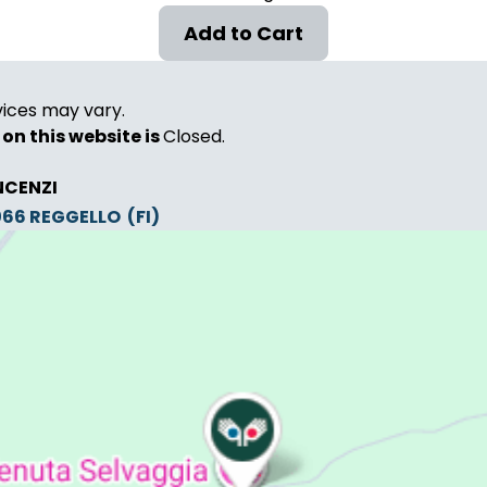
vices may vary.
on this website is
Closed.
NCENZI
0066
REGGELLO
(FI)