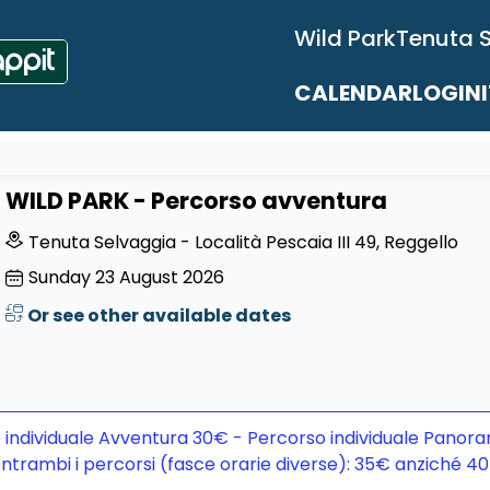
Wild Park
Tenuta 
CALENDAR
LOGIN
WILD PARK - Percorso avventura
Tenuta Selvaggia - Località Pescaia III 49, Reggello
Sunday
23
August 2026
Or see other available dates
 individuale Avventura 30€ - Percorso individuale Panora
ntrambi i percorsi (fasce orarie diverse): 35€ anziché 4