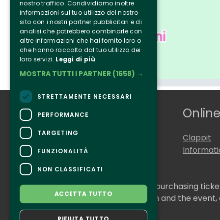
nostro traffico. Condividiamo inoltre
informazioni sul tuo utilizzo del nostro
sito con i nostri partner pubblicitari e di
analisi che potrebbero combinarle con
altre informazioni che hai fornito loro o
che hanno raccolto dal tuo utilizzo dei
loro servizi.
Leggi di più
MOSTRA TUTTI I PARTNER
(1658) →
STRETTAMENTE NECESSARI
Who we are
Online
PERFORMANCE
TARGETING
Tenuta Selvaggia
Clappit
Contacts
Informat
FUNZIONALITÀ
NON CLASSIFICATI
CONTACTS
For information and support in purchasing tick
ACCETTA TUTTO
For information on the program and the event,
Accessibility statement
RIFIUTA TUTTO