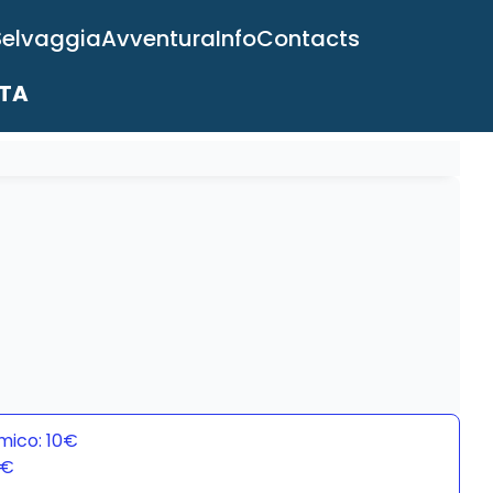
Selvaggia
Avventura
Info
Contacts
ITA
mico: 10€
0€