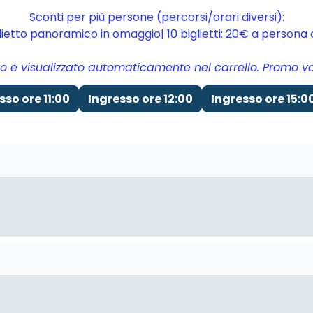
Sconti per più persone (percorsi/orari diversi):
glietto panoramico in omaggio| 10 biglietti: 20€ a person
to e visualizzato automaticamente nel carrello. Promo vali
sso ore 11:00
Ingresso ore 12:00
Ingresso ore 15:0