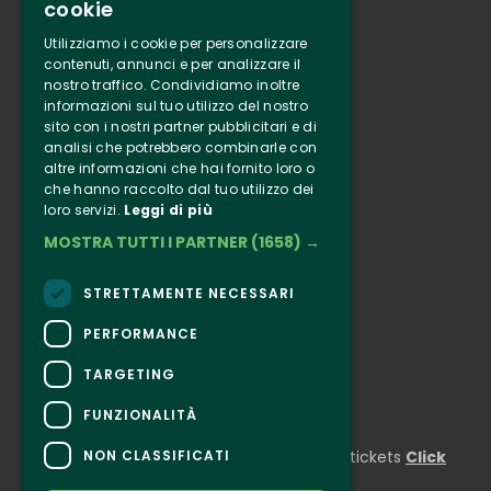
cookie
Tenuta Selvaggia
Utilizziamo i cookie per personalizzare
Contacts
contenuti, annunci e per analizzare il
nostro traffico. Condividiamo inoltre
Online ticketing
informazioni sul tuo utilizzo del nostro
sito con i nostri partner pubblicitari e di
analisi che potrebbero combinarle con
Clappit
altre informazioni che hai fornito loro o
Information
che hanno raccolto dal tuo utilizzo dei
Follow Us
loro servizi.
Leggi di più
MOSTRA TUTTI I PARTNER
(1658) →
Instagram
Facebook
STRETTAMENTE NECESSARI
Connect
PERFORMANCE
TARGETING
FUNZIONALITÀ
CONTACTS
NON CLASSIFICATI
For information and support in purchasing tickets
Click
here