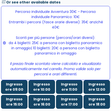
Or see other available dates
Percorso individuale Avventura 30€ - Percorso
individuale Panoramico: 10€
Entrambi i percorsi (fasce orarie diverse): 35€ anziché 
40€
Sconti per più persone (percorsi/orari diversi):
da 4 biglietti: 25€ a persona con biglietto panoramico
in omaggio| 10 biglietti: 20€ a persona con biglietto
panoramico in omaggio
Il prezzo finale scontato viene calcolato e visualizzato
automaticamente nel carrello. Promo valide solo per
percorsi e orari differenti.
Ingresso
Ingresso
Ingresso
Ingresso
ore 09:00
ore 10:00
ore 11:00
ore 12:00
Ingresso
Ingresso
Ingresso
Ingresso
ore 15:00
ore 16:00
ore 17:00
ore 18:00