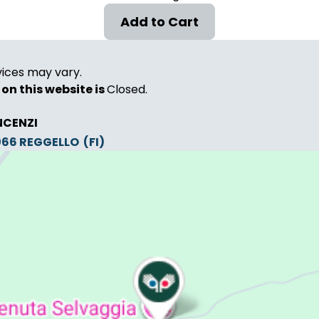
vices may vary.
on this website is
Closed.
NCENZI
0066
REGGELLO
(FI)