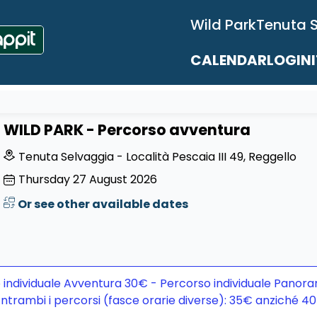
Wild Park
Tenuta 
CALENDAR
LOGIN
WILD PARK - Percorso avventura
Tenuta Selvaggia - Località Pescaia III 49, Reggello
Thursday
27
August 2026
Or see other available dates
 individuale Avventura 30€ - Percorso individuale Panora
ntrambi i percorsi (fasce orarie diverse): 35€ anziché 4