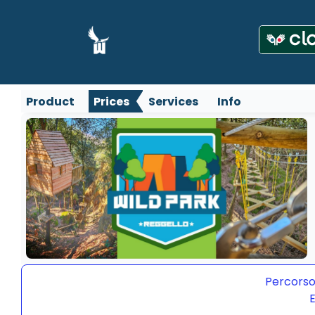
Product
Prices
Services
Info
Percorso
E