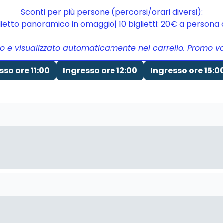
Sconti per più persone (percorsi/orari diversi):
glietto panoramico in omaggio| 10 biglietti: 20€ a person
to e visualizzato automaticamente nel carrello. Promo vali
sso ore 11:00
Ingresso ore 12:00
Ingresso ore 15:0