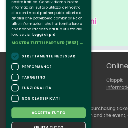
nostro traffico. Condividiamo inoltre
informazioni sul tuo utilizzo del nostro
sito con i nostri partner pubblicitari e di
analisi che potrebbero combinarle con
altre informazioni che hai fornito loro o
che hanno raccolto dal tuo utilizzo dei
loro servizi.
Leggi di più
MOSTRA TUTTI I PARTNER
(1658) →
STRETTAMENTE NECESSARI
Who we are
Online
PERFORMANCE
TARGETING
Tenuta Selvaggia
Clappit
Contacts
Informat
FUNZIONALITÀ
NON CLASSIFICATI
CONTACTS
For information and support in purchasing tick
ACCETTA TUTTO
For information on the program and the event,
Accessibility statement
RIFIUTA TUTTO