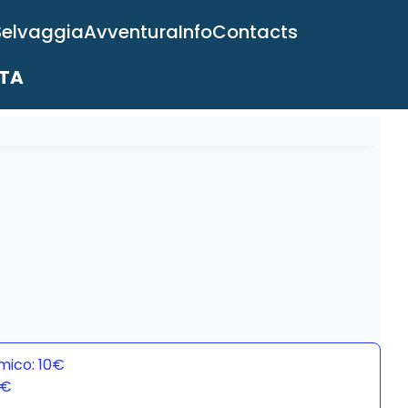
Selvaggia
Avventura
Info
Contacts
ITA
mico: 10€
0€