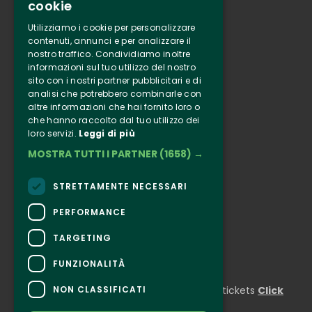
cookie
Tenuta Selvaggia
Utilizziamo i cookie per personalizzare
Contacts
contenuti, annunci e per analizzare il
nostro traffico. Condividiamo inoltre
Online ticketing
informazioni sul tuo utilizzo del nostro
sito con i nostri partner pubblicitari e di
analisi che potrebbero combinarle con
Clappit
altre informazioni che hai fornito loro o
Information
che hanno raccolto dal tuo utilizzo dei
Follow Us
loro servizi.
Leggi di più
MOSTRA TUTTI I PARTNER
(1658) →
Instagram
Facebook
STRETTAMENTE NECESSARI
Connect
PERFORMANCE
TARGETING
FUNZIONALITÀ
CONTACTS
NON CLASSIFICATI
For information and support in purchasing tickets
Click
here