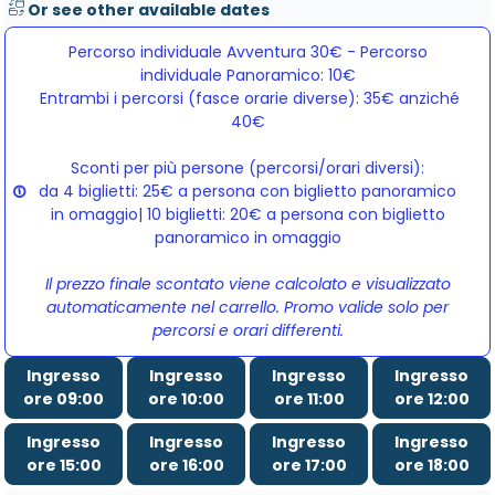
Or see other available dates
Percorso individuale Avventura 30€ - Percorso
individuale Panoramico: 10€
Entrambi i percorsi (fasce orarie diverse): 35€ anziché 
40€
Sconti per più persone (percorsi/orari diversi):
da 4 biglietti: 25€ a persona con biglietto panoramico
in omaggio| 10 biglietti: 20€ a persona con biglietto
panoramico in omaggio
Il prezzo finale scontato viene calcolato e visualizzato
automaticamente nel carrello. Promo valide solo per
percorsi e orari differenti.
Ingresso
Ingresso
Ingresso
Ingresso
ore 09:00
ore 10:00
ore 11:00
ore 12:00
Ingresso
Ingresso
Ingresso
Ingresso
ore 15:00
ore 16:00
ore 17:00
ore 18:00