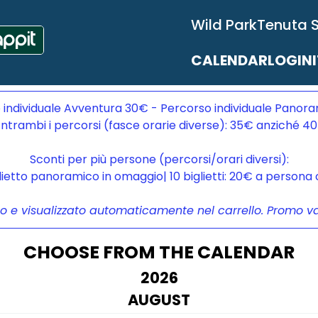
Wild Park
Tenuta 
CALENDAR
LOGIN
 individuale Avventura 30€ - Percorso individuale Panora
ntrambi i percorsi (fasce orarie diverse): 35€ anziché 4
Sconti per più persone (percorsi/orari diversi):
glietto panoramico in omaggio| 10 biglietti: 20€ a person
to e visualizzato automaticamente nel carrello. Promo vali
CHOOSE FROM THE CALENDAR
2026
AUGUST