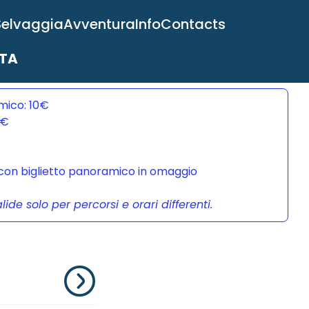
Selvaggia
Avventura
Info
Contacts
ITA
mico: 10€
0€
a con biglietto panoramico in omaggio
de solo per percorsi e orari differenti.