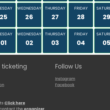
ESDAY
WEDNESDAY
THURSDAY
FRIDAY
SATUR
25
26
27
28
2
ESDAY
WEDNESDAY
THURSDAY
FRIDAY
SATUR
01
02
03
04
0
 ticketing
Follow Us
Instagram
ion
Facebook
ets
Click here
 contact the
organizer
.