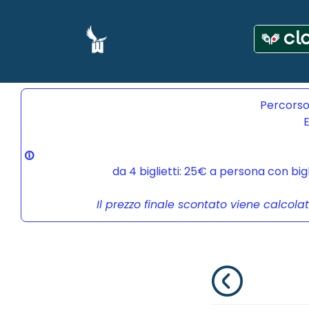
Percorso
E
da 4 biglietti: 25€ a persona con bi
Il prezzo finale scontato viene calcola