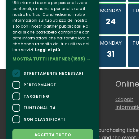
Utilizziamo i cookie per personalizzare
contenuti, annunci e per analizzare il
MONDAY
TU
nostro traffico. Condividiamo inoltre
24
informazioni sul tuo utilizzo del nostro
sito con i nostri partner pubblicitari e di
analisi che potrebbero combinarle con
altre informazioni che hai fornito loro o
MONDAY
TU
che hanno raccolto dal tuo utilizzo dei
loro servizi.
Leggi di più
31
MOSTRA TUTTI I PARTNER
(1658) →
STRETTAMENTE NECESSARI
Who we are
Online
PERFORMANCE
TARGETING
Tenuta Selvaggia
Clappit
Contacts
Informat
FUNZIONALITÀ
NON CLASSIFICATI
CONTACTS
For information and support in purchasing tick
ACCETTA TUTTO
For information on the program and the event,