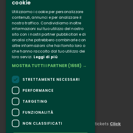
cookie
Tenuta Selvaggia
Utilizziamo i cookie per personalizzare
Contacts
contenuti, annunci e per analizzare il
nostro traffico. Condividiamo inoltre
Online ticketing
informazioni sul tuo utilizzo del nostro
sito con i nostri partner pubblicitari e di
analisi che potrebbero combinarle con
Clappit
altre informazioni che hai fornito loro o
Information
che hanno raccolto dal tuo utilizzo dei
Follow Us
loro servizi.
Leggi di più
MOSTRA TUTTI I PARTNER
(1658) →
Instagram
Facebook
STRETTAMENTE NECESSARI
Connect
PERFORMANCE
TARGETING
FUNZIONALITÀ
CONTACTS
NON CLASSIFICATI
For information and support in purchasing tickets
Click
here