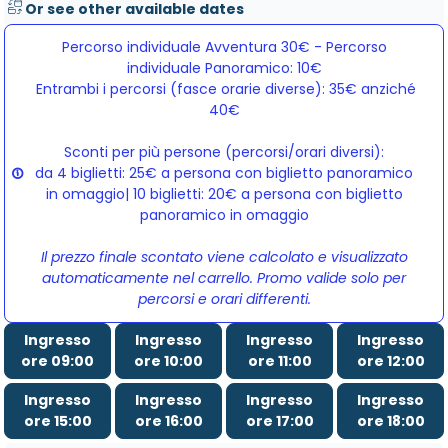
Or see other available dates
Percorso individuale Avventura 30€ - Percorso
individuale Panoramico: 10€
Entrambi i percorsi (fasce orarie diverse): 35€ anziché 
40€
Sconti per più persone (percorsi/orari diversi):
da 4 biglietti: 25€ a persona con biglietto panoramico
in omaggio| 10 biglietti: 20€ a persona con biglietto
panoramico in omaggio
Il prezzo finale scontato viene calcolato e visualizzato
automaticamente nel carrello. Promo valide solo per
percorsi e orari differenti.
Ingresso
Ingresso
Ingresso
Ingresso
ore 09:00
ore 10:00
ore 11:00
ore 12:00
Ingresso
Ingresso
Ingresso
Ingresso
ore 15:00
ore 16:00
ore 17:00
ore 18:00