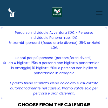
Percorso individuale Avventura 30€ - Percorso
individuale Panoramico: 10€
Entrambi i percorsi (fasce orarie diverse): 35€ anziché 
40€
Sconti per più persone (percorsi/orari diversi):
da 4 biglietti: 25€ a persona con biglietto panoramico
in omaggio| 10 biglietti: 20€ a persona con biglietto
panoramico in omaggio
Il prezzo finale scontato viene calcolato e visualizzato
automaticamente nel carrello. Promo valide solo per
percorsi e orari differenti.
CHOOSE FROM THE CALENDAR