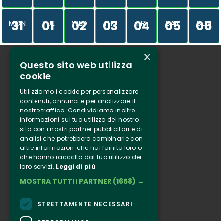
31
01
02
03
04
05
06
MON
TUE
WED
THU
FRI
SAT
SUN
×
Questo sito web utilizza
Who we are
cookie
Tenuta Selvaggia
Utilizziamo i cookie per personalizzare
Contacts
contenuti, annunci e per analizzare il
nostro traffico. Condividiamo inoltre
Online ticketing
informazioni sul tuo utilizzo del nostro
sito con i nostri partner pubblicitari e di
analisi che potrebbero combinarle con
Clappit
altre informazioni che hai fornito loro o
Information
che hanno raccolto dal tuo utilizzo dei
loro servizi.
Leggi di più
Follow Us
MOSTRA TUTTI I PARTNER
(1658) →
Instagram
Facebook
STRETTAMENTE NECESSARI
Connect