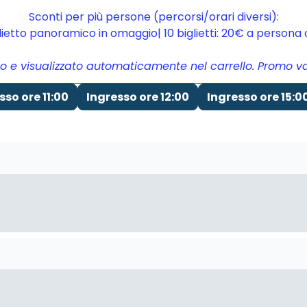
Sconti per più persone (percorsi/orari diversi):
glietto panoramico in omaggio| 10 biglietti: 20€ a person
to e visualizzato automaticamente nel carrello. Promo vali
sso ore 11:00
Ingresso ore 12:00
Ingresso ore 15:0