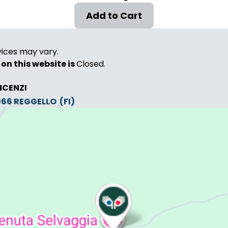
vices may vary.
on this website is
Closed.
NCENZI
0066
REGGELLO
(FI)