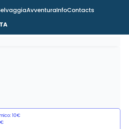
Selvaggia
Avventura
Info
Contacts
ITA
mico: 10€
0€