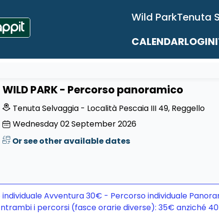
Wild Park
Tenuta 
CALENDAR
LOGIN
WILD PARK - Percorso panoramico
Tenuta Selvaggia - Località Pescaia III 49, Reggello
Wednesday
02
September 2026
Or see other available dates
 individuale Avventura 30€ - Percorso individuale Panora
ntrambi i percorsi (fasce orarie diverse): 35€ anziché 4