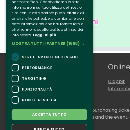
nostro traffico. Condividiamo inoltre
informazioni sul tuo utilizzo del nostro
sito con i nostri partner pubblicitari e di
analisi che potrebbero combinarle con
altre informazioni che hai fornito loro o
che hanno raccolto dal tuo utilizzo dei
loro servizi.
Leggi di più
MOSTRA TUTTI I PARTNER
(1658) →
STRETTAMENTE NECESSARI
Who we are
Online
PERFORMANCE
TARGETING
Tenuta Selvaggia
Clappit
Contacts
Informat
FUNZIONALITÀ
NON CLASSIFICATI
CONTACTS
For information and support in purchasing tick
ACCETTA TUTTO
For information on the program and the event,
Accessibility statement
RIFIUTA TUTTO