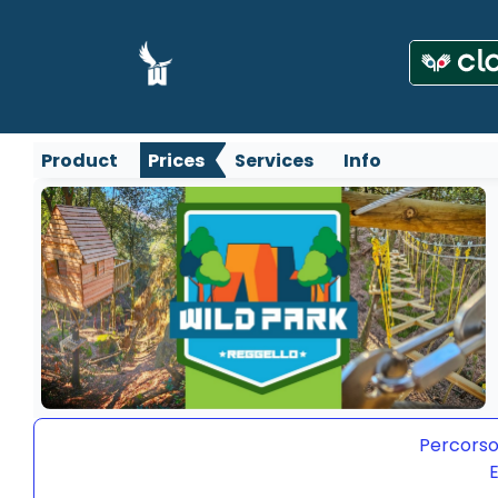
Product
Prices
Services
Info
Percorso
E