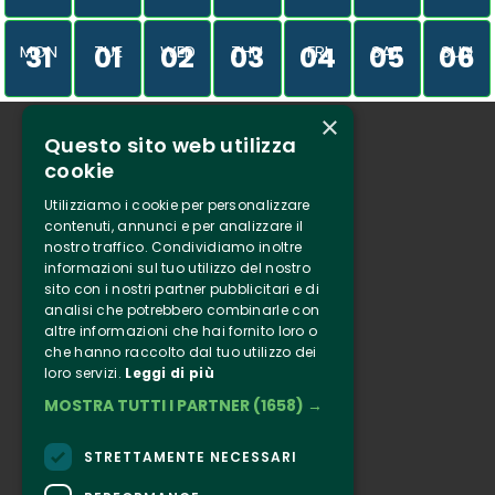
31
01
02
03
04
05
06
MON
TUE
WED
THU
FRI
SAT
SUN
×
Questo sito web utilizza
Who we are
cookie
Tenuta Selvaggia
Utilizziamo i cookie per personalizzare
Contacts
contenuti, annunci e per analizzare il
nostro traffico. Condividiamo inoltre
Online ticketing
informazioni sul tuo utilizzo del nostro
sito con i nostri partner pubblicitari e di
analisi che potrebbero combinarle con
Clappit
altre informazioni che hai fornito loro o
Information
che hanno raccolto dal tuo utilizzo dei
loro servizi.
Leggi di più
Follow Us
MOSTRA TUTTI I PARTNER
(1658) →
Instagram
Facebook
STRETTAMENTE NECESSARI
Connect