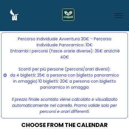
Percorso individuale Avventura 30€ - Percorso
individuale Panoramico: 10€
Entrambi i percorsi (fasce orarie diverse): 35€ anziché 
40€
Sconti per più persone (percorsi/orari diversi):
da 4 biglietti: 25€ a persona con biglietto panoramico
in omaggio| 10 biglietti: 20€ a persona con biglietto
panoramico in omaggio
Il prezzo finale scontato viene calcolato e visualizzato
automaticamente nel carrello. Promo valide solo per
percorsi e orari differenti.
CHOOSE FROM THE CALENDAR