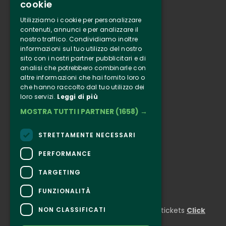
cookie
Tenuta Selvaggia
Utilizziamo i cookie per personalizzare
Contacts
contenuti, annunci e per analizzare il
nostro traffico. Condividiamo inoltre
Online ticketing
informazioni sul tuo utilizzo del nostro
sito con i nostri partner pubblicitari e di
analisi che potrebbero combinarle con
Clappit
altre informazioni che hai fornito loro o
Information
che hanno raccolto dal tuo utilizzo dei
Follow Us
loro servizi.
Leggi di più
MOSTRA TUTTI I PARTNER
(1658) →
Instagram
Facebook
STRETTAMENTE NECESSARI
Connect
PERFORMANCE
TARGETING
FUNZIONALITÀ
CONTACTS
NON CLASSIFICATI
For information and support in purchasing tickets
Click
here