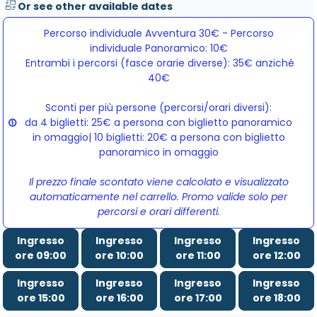
Or see other available dates
Percorso individuale Avventura 30€ - Percorso
individuale Panoramico: 10€
Entrambi i percorsi (fasce orarie diverse): 35€ anziché 
40€
Sconti per più persone (percorsi/orari diversi):
da 4 biglietti: 25€ a persona con biglietto panoramico
in omaggio| 10 biglietti: 20€ a persona con biglietto
panoramico in omaggio
Il prezzo finale scontato viene calcolato e visualizzato
automaticamente nel carrello. Promo valide solo per
percorsi e orari differenti.
Ingresso
Ingresso
Ingresso
Ingresso
ore 09:00
ore 10:00
ore 11:00
ore 12:00
Ingresso
Ingresso
Ingresso
Ingresso
ore 15:00
ore 16:00
ore 17:00
ore 18:00