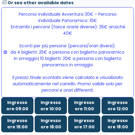
Or see other available dates
Percorso individuale Avventura 30€ - Percorso
individuale Panoramico: 10€
Entrambi i percorsi (fasce orarie diverse): 35€ anziché 
40€
Sconti per più persone (percorsi/orari diversi):
da 4 biglietti: 25€ a persona con biglietto panoramico
in omaggio| 10 biglietti: 20€ a persona con biglietto
panoramico in omaggio
Il prezzo finale scontato viene calcolato e visualizzato
automaticamente nel carrello. Promo valide solo per
percorsi e orari differenti.
Ingresso
Ingresso
Ingresso
Ingresso
ore 09:00
ore 10:00
ore 11:00
ore 12:00
Ingresso
Ingresso
Ingresso
Ingresso
ore 15:00
ore 16:00
ore 17:00
ore 18:00