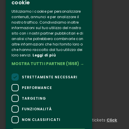
cookie
Tenuta Selvaggia
Utilizziamo i cookie per personalizzare
Contacts
contenuti, annunci e per analizzare il
nostro traffico. Condividiamo inoltre
Online ticketing
informazioni sul tuo utilizzo del nostro
sito con i nostri partner pubblicitari e di
analisi che potrebbero combinarle con
Clappit
altre informazioni che hai fornito loro o
Information
che hanno raccolto dal tuo utilizzo dei
Follow Us
loro servizi.
Leggi di più
MOSTRA TUTTI I PARTNER
(1658) →
Instagram
Facebook
STRETTAMENTE NECESSARI
Connect
PERFORMANCE
TARGETING
FUNZIONALITÀ
CONTACTS
NON CLASSIFICATI
For information and support in purchasing tickets
Click
here