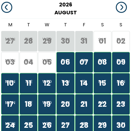
2026
AUGUST
M
T
W
T
F
S
S
MON
TUE
WED
THU
FRI
27
28
29
30
31
01
02
SAT
SUN
03
04
05
06
07
08
09
MON
TUE
WED
THU
FRI
SAT
SUN
10
11
12
13
14
15
16
MON
TUE
WED
THU
FRI
SAT
SUN
17
18
19
20
21
22
23
MON
TUE
WED
THU
FRI
SAT
SUN
24
25
26
27
28
29
30
MON
TUE
WED
THU
FRI
SAT
SUN