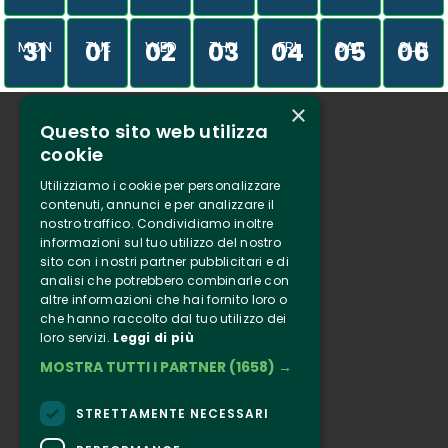
31
01
02
03
04
05
06
MON
TUE
WED
THU
FRI
SAT
SUN
×
Questo sito web utilizza
Who we are
cookie
Tenuta Selvaggia
Utilizziamo i cookie per personalizzare
Contacts
contenuti, annunci e per analizzare il
nostro traffico. Condividiamo inoltre
Online ticketing
informazioni sul tuo utilizzo del nostro
sito con i nostri partner pubblicitari e di
analisi che potrebbero combinarle con
Clappit
altre informazioni che hai fornito loro o
Information
che hanno raccolto dal tuo utilizzo dei
loro servizi.
Leggi di più
Follow Us
MOSTRA TUTTI I PARTNER
(1658) →
Instagram
Facebook
STRETTAMENTE NECESSARI
Connect