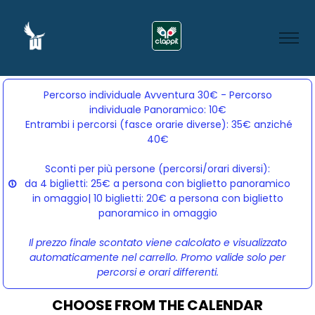
Percorso individuale Avventura 30€ - Percorso
individuale Panoramico: 10€
Entrambi i percorsi (fasce orarie diverse): 35€ anziché 
40€
Sconti per più persone (percorsi/orari diversi):
da 4 biglietti: 25€ a persona con biglietto panoramico
in omaggio| 10 biglietti: 20€ a persona con biglietto
panoramico in omaggio
Il prezzo finale scontato viene calcolato e visualizzato
automaticamente nel carrello. Promo valide solo per
percorsi e orari differenti.
CHOOSE FROM THE CALENDAR