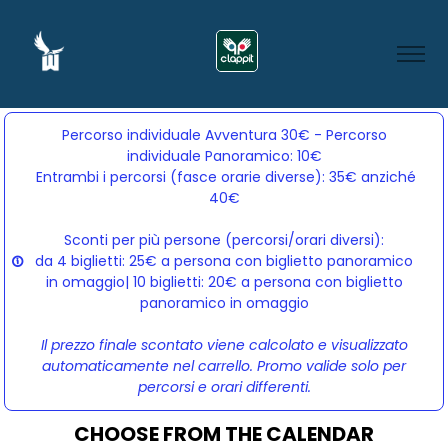
Percorso individuale Avventura 30€ - Percorso
individuale Panoramico: 10€
Entrambi i percorsi (fasce orarie diverse): 35€ anziché 
40€
Sconti per più persone (percorsi/orari diversi):
da 4 biglietti: 25€ a persona con biglietto panoramico
in omaggio| 10 biglietti: 20€ a persona con biglietto
panoramico in omaggio
Il prezzo finale scontato viene calcolato e visualizzato
automaticamente nel carrello. Promo valide solo per
percorsi e orari differenti.
CHOOSE FROM THE CALENDAR