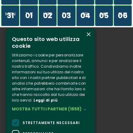
31
01
02
03
04
05
06
MON
TUE
WED
THU
FRI
SAT
SUN
×
Questo sito web utilizza
Who we are
cookie
Tenuta Selvaggia
Utilizziamo i cookie per personalizzare
Contacts
contenuti, annunci e per analizzare il
nostro traffico. Condividiamo inoltre
Online ticketing
informazioni sul tuo utilizzo del nostro
sito con i nostri partner pubblicitari e di
analisi che potrebbero combinarle con
Clappit
altre informazioni che hai fornito loro o
Information
che hanno raccolto dal tuo utilizzo dei
loro servizi.
Leggi di più
Follow Us
MOSTRA TUTTI I PARTNER
(1658) →
Instagram
Facebook
STRETTAMENTE NECESSARI
Connect