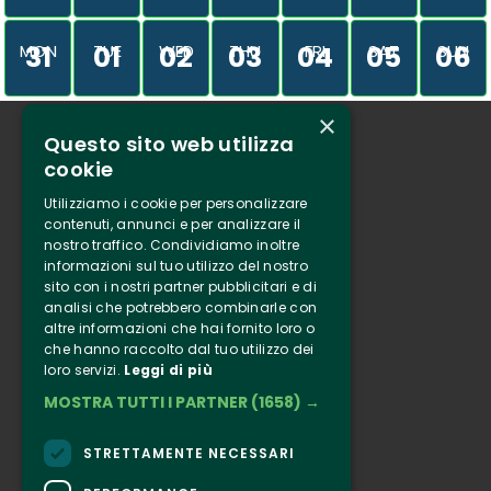
31
01
02
03
04
05
06
MON
TUE
WED
THU
FRI
SAT
SUN
×
Questo sito web utilizza
Who we are
cookie
Tenuta Selvaggia
Utilizziamo i cookie per personalizzare
Contacts
contenuti, annunci e per analizzare il
nostro traffico. Condividiamo inoltre
Online ticketing
informazioni sul tuo utilizzo del nostro
sito con i nostri partner pubblicitari e di
analisi che potrebbero combinarle con
Clappit
altre informazioni che hai fornito loro o
Information
che hanno raccolto dal tuo utilizzo dei
loro servizi.
Leggi di più
Follow Us
MOSTRA TUTTI I PARTNER
(1658) →
Instagram
Facebook
STRETTAMENTE NECESSARI
Connect