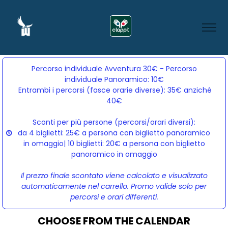
Percorso individuale Avventura 30€ - Percorso
individuale Panoramico: 10€
Entrambi i percorsi (fasce orarie diverse): 35€ anziché 
40€
Sconti per più persone (percorsi/orari diversi):
da 4 biglietti: 25€ a persona con biglietto panoramico
in omaggio| 10 biglietti: 20€ a persona con biglietto
panoramico in omaggio
Il prezzo finale scontato viene calcolato e visualizzato
automaticamente nel carrello. Promo valide solo per
percorsi e orari differenti.
CHOOSE FROM THE CALENDAR