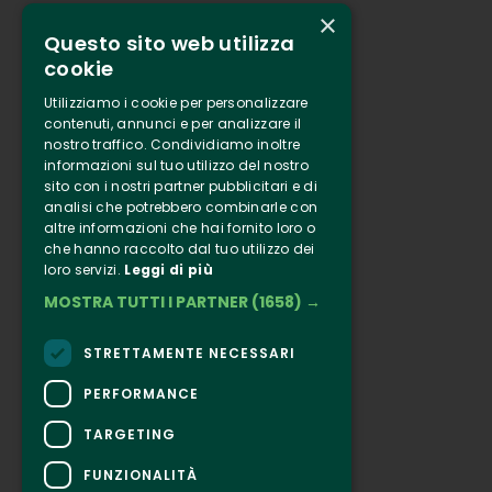
×
Questo sito web utilizza
Who we are
cookie
Tenuta Selvaggia
Utilizziamo i cookie per personalizzare
Contacts
contenuti, annunci e per analizzare il
nostro traffico. Condividiamo inoltre
Online ticketing
informazioni sul tuo utilizzo del nostro
sito con i nostri partner pubblicitari e di
analisi che potrebbero combinarle con
Clappit
altre informazioni che hai fornito loro o
Information
che hanno raccolto dal tuo utilizzo dei
Follow Us
loro servizi.
Leggi di più
MOSTRA TUTTI I PARTNER
(1658) →
Instagram
Facebook
STRETTAMENTE NECESSARI
Connect
PERFORMANCE
TARGETING
FUNZIONALITÀ
CONTACTS