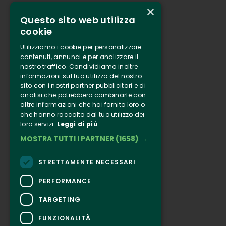
×
Questo sito web utilizza
Who we are
cookie
Tenuta Selvaggia
Utilizziamo i cookie per personalizzare
Contacts
contenuti, annunci e per analizzare il
nostro traffico. Condividiamo inoltre
Online ticketing
informazioni sul tuo utilizzo del nostro
sito con i nostri partner pubblicitari e di
analisi che potrebbero combinarle con
Clappit
altre informazioni che hai fornito loro o
Information
che hanno raccolto dal tuo utilizzo dei
Follow Us
loro servizi.
Leggi di più
MOSTRA TUTTI I PARTNER
(1658) →
Instagram
Facebook
STRETTAMENTE NECESSARI
Connect
PERFORMANCE
TARGETING
FUNZIONALITÀ
CONTACTS