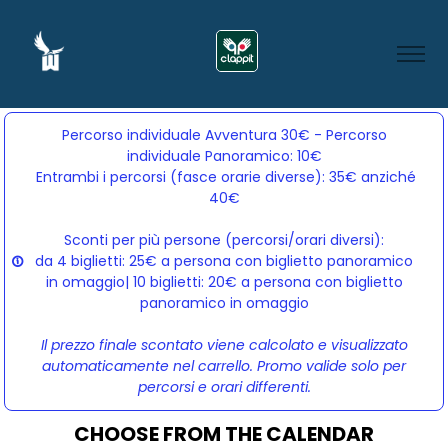
Percorso individuale Avventura 30€ - Percorso
individuale Panoramico: 10€
Entrambi i percorsi (fasce orarie diverse): 35€ anziché 
40€
Sconti per più persone (percorsi/orari diversi):
da 4 biglietti: 25€ a persona con biglietto panoramico
in omaggio| 10 biglietti: 20€ a persona con biglietto
panoramico in omaggio
Il prezzo finale scontato viene calcolato e visualizzato
automaticamente nel carrello. Promo valide solo per
percorsi e orari differenti.
CHOOSE FROM THE CALENDAR