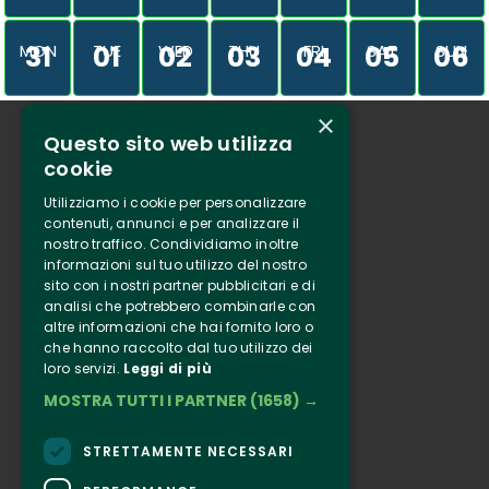
31
01
02
03
04
05
06
MON
TUE
WED
THU
FRI
SAT
SUN
×
Questo sito web utilizza
Who we are
cookie
Tenuta Selvaggia
Utilizziamo i cookie per personalizzare
Contacts
contenuti, annunci e per analizzare il
nostro traffico. Condividiamo inoltre
Online ticketing
informazioni sul tuo utilizzo del nostro
sito con i nostri partner pubblicitari e di
analisi che potrebbero combinarle con
Clappit
altre informazioni che hai fornito loro o
Information
che hanno raccolto dal tuo utilizzo dei
loro servizi.
Leggi di più
Follow Us
MOSTRA TUTTI I PARTNER
(1658) →
Instagram
Facebook
STRETTAMENTE NECESSARI
Connect