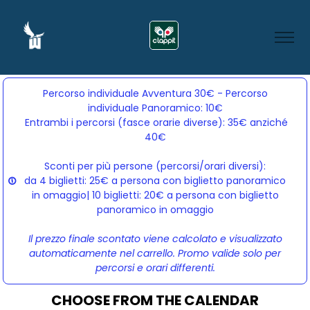
Percorso individuale Avventura 30€ - Percorso
individuale Panoramico: 10€
Entrambi i percorsi (fasce orarie diverse): 35€ anziché 
40€
Sconti per più persone (percorsi/orari diversi):
da 4 biglietti: 25€ a persona con biglietto panoramico
in omaggio| 10 biglietti: 20€ a persona con biglietto
panoramico in omaggio
Il prezzo finale scontato viene calcolato e visualizzato
automaticamente nel carrello. Promo valide solo per
percorsi e orari differenti.
CHOOSE FROM THE CALENDAR