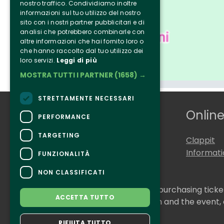
nostro traffico. Condividiamo inoltre
informazioni sul tuo utilizzo del nostro
sito con i nostri partner pubblicitari e di
analisi che potrebbero combinarle con
altre informazioni che hai fornito loro o
che hanno raccolto dal tuo utilizzo dei
loro servizi.
Leggi di più
MOSTRA TUTTI I PARTNER
(1658) →
STRETTAMENTE NECESSARI
Who we are
Online
PERFORMANCE
TARGETING
Tenuta Selvaggia
Clappit
Contacts
Informat
FUNZIONALITÀ
NON CLASSIFICATI
CONTACTS
For information and support in purchasing tick
ACCETTA TUTTO
For information on the program and the event,
Accessibility statement
RIFIUTA TUTTO