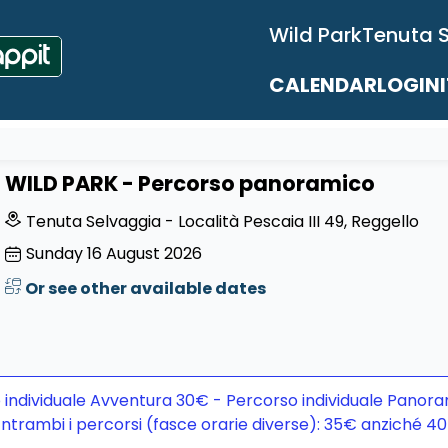
Wild Park
Tenuta 
CALENDAR
LOGIN
WILD PARK - Percorso panoramico
Tenuta Selvaggia - Località Pescaia III 49, Reggello
Sunday
16
August 2026
Or see other available dates
 individuale Avventura 30€ - Percorso individuale Panora
ntrambi i percorsi (fasce orarie diverse): 35€ anziché 4