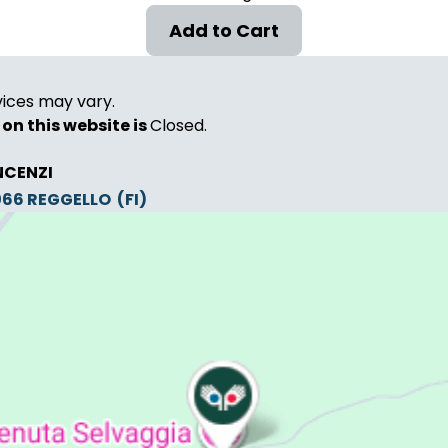
vices may vary.
on this website is
Closed.
NCENZI
0066
REGGELLO
(FI)