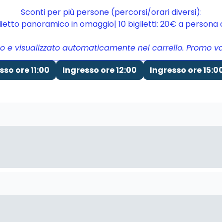
Sconti per più persone (percorsi/orari diversi):
glietto panoramico in omaggio| 10 biglietti: 20€ a person
to e visualizzato automaticamente nel carrello. Promo vali
sso ore 11:00
Ingresso ore 12:00
Ingresso ore 15:0