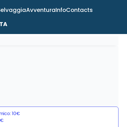
Selvaggia
Avventura
Info
Contacts
ITA
mico: 10€
0€