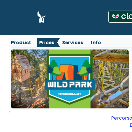
Product
Prices
Services
Info
Percorso
E