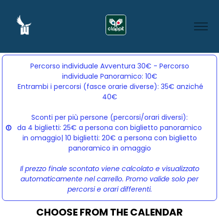
Percorso individuale Avventura 30€ - Percorso
individuale Panoramico: 10€
Entrambi i percorsi (fasce orarie diverse): 35€ anziché 
40€
Sconti per più persone (percorsi/orari diversi):
da 4 biglietti: 25€ a persona con biglietto panoramico
in omaggio| 10 biglietti: 20€ a persona con biglietto
panoramico in omaggio
Il prezzo finale scontato viene calcolato e visualizzato
automaticamente nel carrello. Promo valide solo per
percorsi e orari differenti.
CHOOSE FROM THE CALENDAR