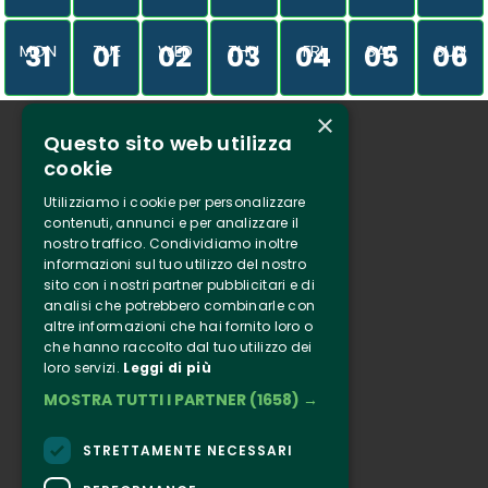
31
01
02
03
04
05
06
MON
TUE
WED
THU
FRI
SAT
SUN
×
Questo sito web utilizza
Who we are
cookie
Tenuta Selvaggia
Utilizziamo i cookie per personalizzare
Contacts
contenuti, annunci e per analizzare il
nostro traffico. Condividiamo inoltre
Online ticketing
informazioni sul tuo utilizzo del nostro
sito con i nostri partner pubblicitari e di
analisi che potrebbero combinarle con
Clappit
altre informazioni che hai fornito loro o
Information
che hanno raccolto dal tuo utilizzo dei
loro servizi.
Leggi di più
Follow Us
MOSTRA TUTTI I PARTNER
(1658) →
Instagram
Facebook
STRETTAMENTE NECESSARI
Connect