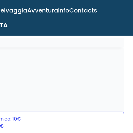
Selvaggia
Avventura
Info
Contacts
ITA
mico: 10€
0€