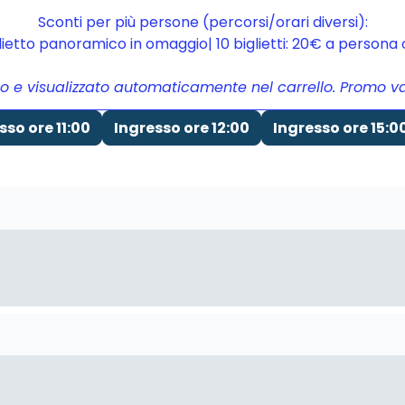
Sconti per più persone (percorsi/orari diversi):
glietto panoramico in omaggio| 10 biglietti: 20€ a person
to e visualizzato automaticamente nel carrello. Promo vali
sso ore 11:00
Ingresso ore 12:00
Ingresso ore 15:0