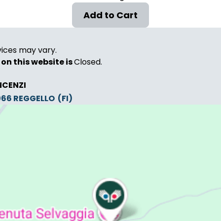
vices may vary.
on this website is
Closed.
NCENZI
0066
REGGELLO
(FI)