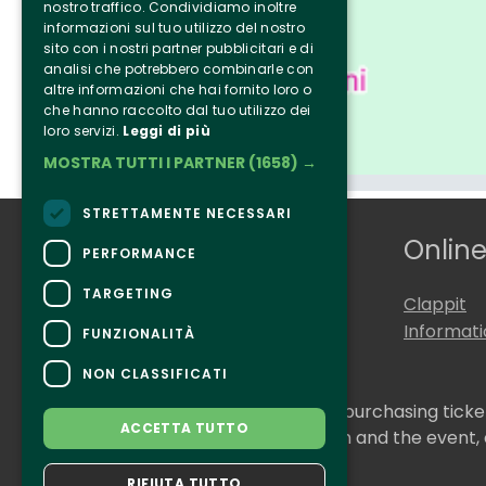
nostro traffico. Condividiamo inoltre
informazioni sul tuo utilizzo del nostro
sito con i nostri partner pubblicitari e di
analisi che potrebbero combinarle con
altre informazioni che hai fornito loro o
che hanno raccolto dal tuo utilizzo dei
loro servizi.
Leggi di più
MOSTRA TUTTI I PARTNER
(1658) →
STRETTAMENTE NECESSARI
Who we are
Online
PERFORMANCE
TARGETING
Tenuta Selvaggia
Clappit
Contacts
Informat
FUNZIONALITÀ
NON CLASSIFICATI
CONTACTS
For information and support in purchasing tick
ACCETTA TUTTO
For information on the program and the event,
Accessibility statement
RIFIUTA TUTTO