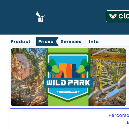
Product
Prices
Services
Info
Percorso
E