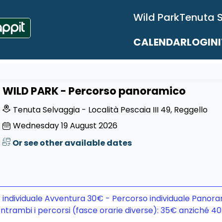
Wild Park
Tenuta 
CALENDAR
LOGIN
WILD PARK - Percorso panoramico
Tenuta Selvaggia - Località Pescaia III 49, Reggello
Wednesday
19
August 2026
Or see other available dates
 individuale Avventura 30€ - Percorso individuale Panora
ntrambi i percorsi (fasce orarie diverse): 35€ anziché 4