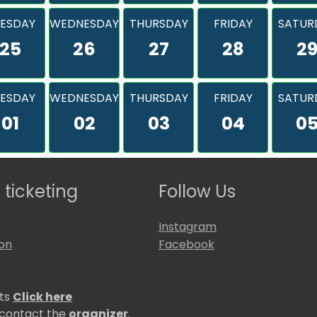
ESDAY
WEDNESDAY
THURSDAY
FRIDAY
SATUR
25
26
27
28
2
ESDAY
WEDNESDAY
THURSDAY
FRIDAY
SATUR
01
02
03
04
0
 ticketing
Follow Us
Instagram
ion
Facebook
ets
Click here
 contact the
organizer
.