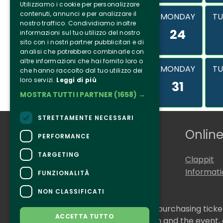
Utilizziamo i cookie per personalizzare
contenuti, annunci e per analizzare il
MONDAY
TU
nostro traffico. Condividiamo inoltre
24
informazioni sul tuo utilizzo del nostro
sito con i nostri partner pubblicitari e di
analisi che potrebbero combinarle con
altre informazioni che hai fornito loro o
MONDAY
TU
che hanno raccolto dal tuo utilizzo dei
loro servizi.
Leggi di più
31
MOSTRA TUTTI I PARTNER
(1658) →
STRETTAMENTE NECESSARI
Who we are
Online
PERFORMANCE
TARGETING
Tenuta Selvaggia
Clappit
Contacts
Informat
FUNZIONALITÀ
NON CLASSIFICATI
CONTACTS
For information and support in purchasing tick
ACCETTA TUTTO
For information on the program and the event,