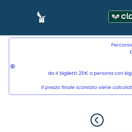
Percorso
E
da 4 biglietti: 25€ a persona con bi
Il prezzo finale scontato viene calcola