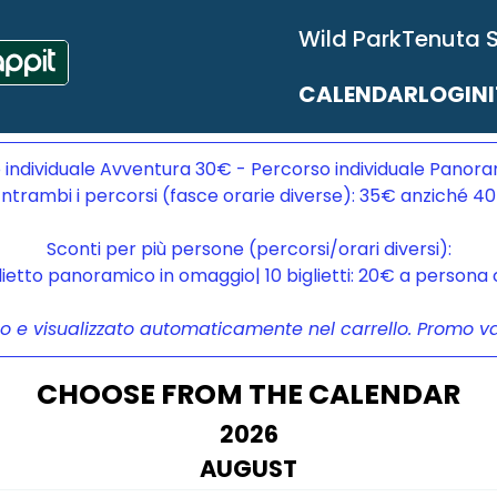
Wild Park
Tenuta 
CALENDAR
LOGIN
 individuale Avventura 30€ - Percorso individuale Panora
ntrambi i percorsi (fasce orarie diverse): 35€ anziché 4
Sconti per più persone (percorsi/orari diversi):
glietto panoramico in omaggio| 10 biglietti: 20€ a person
to e visualizzato automaticamente nel carrello. Promo vali
CHOOSE FROM THE CALENDAR
2026
AUGUST