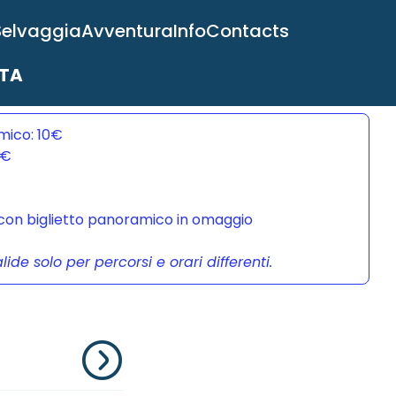
Selvaggia
Avventura
Info
Contacts
ITA
mico: 10€
0€
a con biglietto panoramico in omaggio
de solo per percorsi e orari differenti.