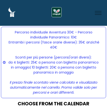
Percorso individuale Avventura 30€ - Percorso
individuale Panoramico: 10€
Entrambi i percorsi (fasce orarie diverse): 35€ anziché 
40€
Sconti per più persone (percorsi/orari diversi):
da 4 biglietti: 25€ a persona con biglietto panoramico
in omaggio| 10 biglietti: 20€ a persona con biglietto
panoramico in omaggio
Il prezzo finale scontato viene calcolato e visualizzato
automaticamente nel carrello. Promo valide solo per
percorsi e orari differenti.
CHOOSE FROM THE CALENDAR