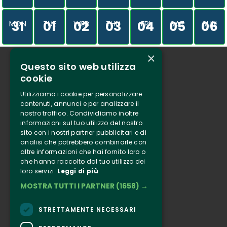
31
01
02
03
04
05
06
MON
TUE
WED
THU
FRI
SAT
SUN
×
Questo sito web utilizza
Who we are
cookie
Tenuta Selvaggia
Utilizziamo i cookie per personalizzare
Contacts
contenuti, annunci e per analizzare il
nostro traffico. Condividiamo inoltre
Online ticketing
informazioni sul tuo utilizzo del nostro
sito con i nostri partner pubblicitari e di
analisi che potrebbero combinarle con
Clappit
altre informazioni che hai fornito loro o
Information
che hanno raccolto dal tuo utilizzo dei
loro servizi.
Leggi di più
Follow Us
MOSTRA TUTTI I PARTNER
(1658) →
Instagram
Facebook
STRETTAMENTE NECESSARI
Connect