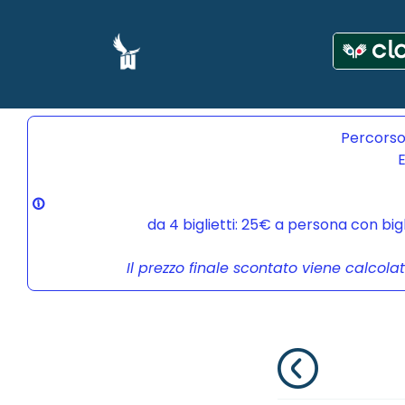
Percorso
E
da 4 biglietti: 25€ a persona con bi
Il prezzo finale scontato viene calcola