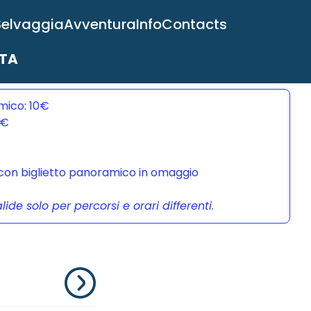
Selvaggia
Avventura
Info
Contacts
ITA
mico: 10€
0€
a con biglietto panoramico in omaggio
de solo per percorsi e orari differenti.