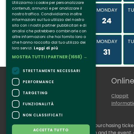
Utilizziamo i cookie per personalizzare
contenuti, annunci e per analizzare il
MONDAY
TU
nostro traffico. Condividiamo inoltre
24
informazioni sul tuo utilizzo del nostro
sito con i nostri partner pubblicitari e di
analisi che potrebbero combinarle con
altre informazioni che hai fornito loro o
MONDAY
TU
che hanno raccolto dal tuo utilizzo dei
loro servizi.
Leggi di più
31
MOSTRA TUTTI I PARTNER
(1658) →
STRETTAMENTE NECESSARI
Who we are
Online
PERFORMANCE
TARGETING
Tenuta Selvaggia
Clappit
Contacts
Informat
FUNZIONALITÀ
NON CLASSIFICATI
CONTACTS
For information and support in purchasing tick
ACCETTA TUTTO
For information on the program and the event,