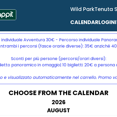
Wild Park
Tenuta 
CALENDAR
LOGIN
 individuale Avventura 30€ - Percorso individuale Panora
ntrambi i percorsi (fasce orarie diverse): 35€ anziché 4
Sconti per più persone (percorsi/orari diversi):
glietto panoramico in omaggio| 10 biglietti: 20€ a person
to e visualizzato automaticamente nel carrello. Promo vali
CHOOSE FROM THE CALENDAR
2026
AUGUST