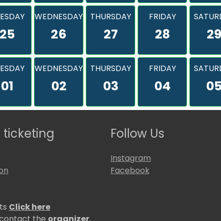
ESDAY
WEDNESDAY
THURSDAY
FRIDAY
SATUR
25
26
27
28
2
ESDAY
WEDNESDAY
THURSDAY
FRIDAY
SATUR
01
02
03
04
0
 ticketing
Follow Us
Instagram
ion
Facebook
ets
Click here
 contact the
organizer
.