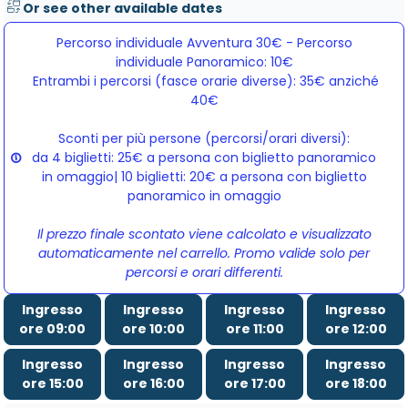
Or see other available dates
Percorso individuale Avventura 30€ - Percorso
individuale Panoramico: 10€
Entrambi i percorsi (fasce orarie diverse): 35€ anziché 
40€
Sconti per più persone (percorsi/orari diversi):
da 4 biglietti: 25€ a persona con biglietto panoramico
in omaggio| 10 biglietti: 20€ a persona con biglietto
panoramico in omaggio
Il prezzo finale scontato viene calcolato e visualizzato
automaticamente nel carrello. Promo valide solo per
percorsi e orari differenti.
Ingresso
Ingresso
Ingresso
Ingresso
ore 09:00
ore 10:00
ore 11:00
ore 12:00
Ingresso
Ingresso
Ingresso
Ingresso
ore 15:00
ore 16:00
ore 17:00
ore 18:00