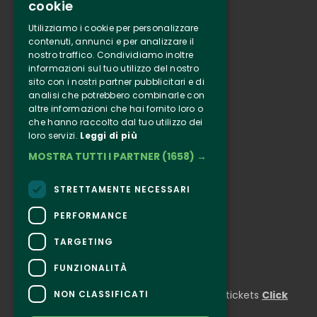
cookie
Tenuta Selvaggia
Utilizziamo i cookie per personalizzare
Contacts
contenuti, annunci e per analizzare il
nostro traffico. Condividiamo inoltre
Online ticketing
informazioni sul tuo utilizzo del nostro
sito con i nostri partner pubblicitari e di
analisi che potrebbero combinarle con
Clappit
altre informazioni che hai fornito loro o
Information
che hanno raccolto dal tuo utilizzo dei
Follow Us
loro servizi.
Leggi di più
MOSTRA TUTTI I PARTNER
(1658) →
Instagram
Facebook
STRETTAMENTE NECESSARI
Connect
PERFORMANCE
TARGETING
FUNZIONALITÀ
CONTACTS
NON CLASSIFICATI
For information and support in purchasing tickets
Click
here