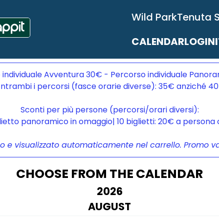
Wild Park
Tenuta 
CALENDAR
LOGIN
 individuale Avventura 30€ - Percorso individuale Panora
ntrambi i percorsi (fasce orarie diverse): 35€ anziché 4
Sconti per più persone (percorsi/orari diversi):
glietto panoramico in omaggio| 10 biglietti: 20€ a person
to e visualizzato automaticamente nel carrello. Promo vali
CHOOSE FROM THE CALENDAR
2026
AUGUST