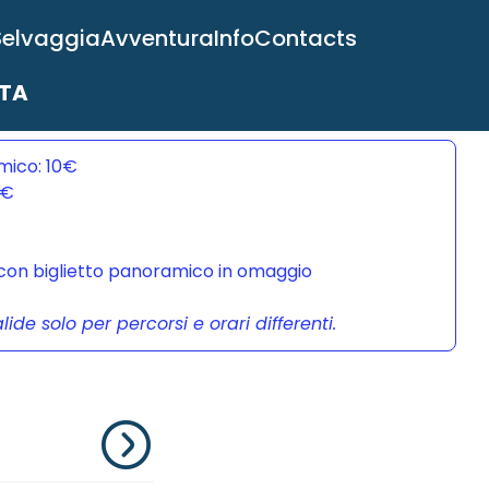
Selvaggia
Avventura
Info
Contacts
ITA
mico: 10€
0€
a con biglietto panoramico in omaggio
de solo per percorsi e orari differenti.