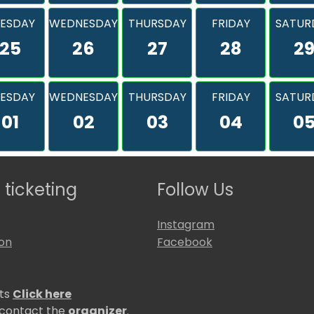
ESDAY
WEDNESDAY
THURSDAY
FRIDAY
SATUR
25
26
27
28
2
ESDAY
WEDNESDAY
THURSDAY
FRIDAY
SATUR
01
02
03
04
0
 ticketing
Follow Us
Instagram
ion
Facebook
ets
Click here
 contact the
organizer
.