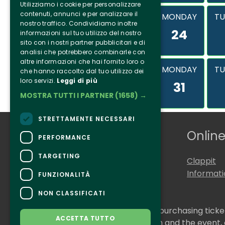
Utilizziamo i cookie per personalizzare
contenuti, annunci e per analizzare il
MONDAY
TU
nostro traffico. Condividiamo inoltre
24
informazioni sul tuo utilizzo del nostro
sito con i nostri partner pubblicitari e di
analisi che potrebbero combinarle con
altre informazioni che hai fornito loro o
MONDAY
TU
che hanno raccolto dal tuo utilizzo dei
loro servizi.
Leggi di più
31
MOSTRA TUTTI I PARTNER
(1658) →
STRETTAMENTE NECESSARI
Who we are
Online
PERFORMANCE
TARGETING
Tenuta Selvaggia
Clappit
Contacts
Informat
FUNZIONALITÀ
NON CLASSIFICATI
CONTACTS
For information and support in purchasing tick
ACCETTA TUTTO
For information on the program and the event,