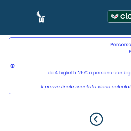
Percorso
E
da 4 biglietti: 25€ a persona con bi
Il prezzo finale scontato viene calcola