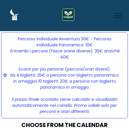
Percorso individuale Avventura 30€ - Percorso
individuale Panoramico: 10€
Entrambi i percorsi (fasce orarie diverse): 35€ anziché 
40€
Sconti per più persone (percorsi/orari diversi):
da 4 biglietti: 25€ a persona con biglietto panoramico
in omaggio| 10 biglietti: 20€ a persona con biglietto
panoramico in omaggio
Il prezzo finale scontato viene calcolato e visualizzato
automaticamente nel carrello. Promo valide solo per
percorsi e orari differenti.
CHOOSE FROM THE CALENDAR