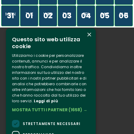
31
01
02
03
04
05
06
MON
TUE
WED
THU
FRI
SAT
SUN
×
Questo sito web utilizza
Who we are
cookie
Tenuta Selvaggia
Utilizziamo i cookie per personalizzare
Contacts
contenuti, annunci e per analizzare il
nostro traffico. Condividiamo inoltre
Online ticketing
informazioni sul tuo utilizzo del nostro
sito con i nostri partner pubblicitari e di
analisi che potrebbero combinarle con
Clappit
altre informazioni che hai fornito loro o
Information
che hanno raccolto dal tuo utilizzo dei
loro servizi.
Leggi di più
Follow Us
MOSTRA TUTTI I PARTNER
(1658) →
Instagram
Facebook
STRETTAMENTE NECESSARI
Connect