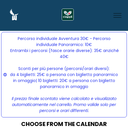
Percorso individuale Avventura 30€ - Percorso
individuale Panoramico: 10€
Entrambi i percorsi (fasce orarie diverse): 35€ anziché 
40€
Sconti per più persone (percorsi/orari diversi):
da 4 biglietti: 25€ a persona con biglietto panoramico
in omaggio| 10 biglietti: 20€ a persona con biglietto
panoramico in omaggio
Il prezzo finale scontato viene calcolato e visualizzato
automaticamente nel carrello. Promo valide solo per
percorsi e orari differenti.
CHOOSE FROM THE CALENDAR