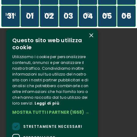
31
01
02
03
04
05
06
MON
TUE
WED
THU
FRI
SAT
SUN
×
Questo sito web utilizza
Who we are
cookie
Tenuta Selvaggia
Utilizziamo i cookie per personalizzare
Contacts
contenuti, annunci e per analizzare il
nostro traffico. Condividiamo inoltre
Online ticketing
informazioni sul tuo utilizzo del nostro
sito con i nostri partner pubblicitari e di
analisi che potrebbero combinarle con
Clappit
altre informazioni che hai fornito loro o
Information
che hanno raccolto dal tuo utilizzo dei
loro servizi.
Leggi di più
Follow Us
MOSTRA TUTTI I PARTNER
(1658) →
Instagram
Facebook
STRETTAMENTE NECESSARI
Connect