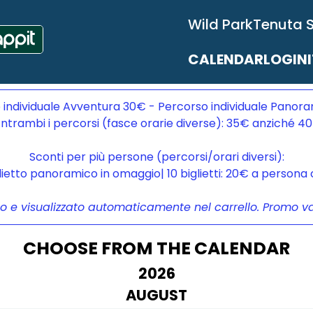
Wild Park
Tenuta 
CALENDAR
LOGIN
 individuale Avventura 30€ - Percorso individuale Panora
ntrambi i percorsi (fasce orarie diverse): 35€ anziché 4
Sconti per più persone (percorsi/orari diversi):
glietto panoramico in omaggio| 10 biglietti: 20€ a person
to e visualizzato automaticamente nel carrello. Promo vali
CHOOSE FROM THE CALENDAR
2026
AUGUST