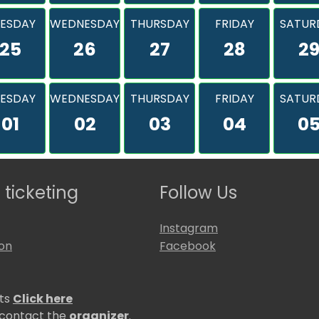
ESDAY
WEDNESDAY
THURSDAY
FRIDAY
SATUR
25
26
27
28
2
ESDAY
WEDNESDAY
THURSDAY
FRIDAY
SATUR
01
02
03
04
0
 ticketing
Follow Us
Instagram
ion
Facebook
ets
Click here
 contact the
organizer
.