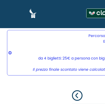
Percorso
E
da 4 biglietti: 25€ a persona con bi
Il prezzo finale scontato viene calcola