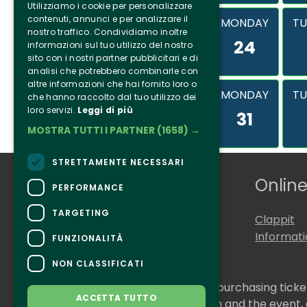
Utilizziamo i cookie per personalizzare
contenuti, annunci e per analizzare il
MONDAY
TU
nostro traffico. Condividiamo inoltre
24
informazioni sul tuo utilizzo del nostro
sito con i nostri partner pubblicitari e di
analisi che potrebbero combinarle con
altre informazioni che hai fornito loro o
MONDAY
TU
che hanno raccolto dal tuo utilizzo dei
loro servizi.
Leggi di più
31
MOSTRA TUTTI I PARTNER
(1658) →
STRETTAMENTE NECESSARI
Who we are
Online
PERFORMANCE
TARGETING
Tenuta Selvaggia
Clappit
Contacts
Informat
FUNZIONALITÀ
NON CLASSIFICATI
CONTACTS
For information and support in purchasing tick
ACCETTA TUTTO
For information on the program and the event,