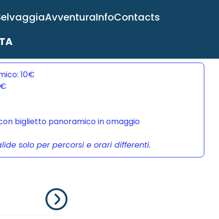
Selvaggia
Avventura
Info
Contacts
ITA
mico: 10€
0€
a con biglietto panoramico in omaggio
de solo per percorsi e orari differenti.