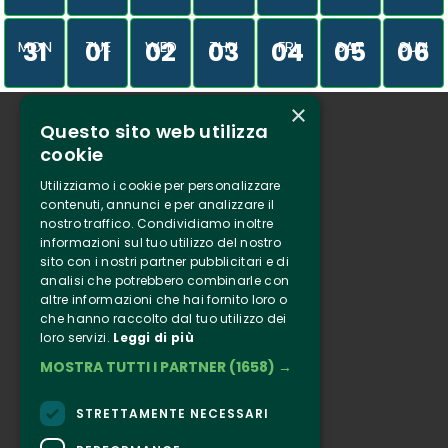
31
01
02
03
04
05
06
MON
TUE
WED
THU
FRI
SAT
SUN
×
Questo sito web utilizza
Who we are
cookie
Tenuta Selvaggia
Utilizziamo i cookie per personalizzare
Contacts
contenuti, annunci e per analizzare il
nostro traffico. Condividiamo inoltre
Online ticketing
informazioni sul tuo utilizzo del nostro
sito con i nostri partner pubblicitari e di
analisi che potrebbero combinarle con
Clappit
altre informazioni che hai fornito loro o
Information
che hanno raccolto dal tuo utilizzo dei
loro servizi.
Leggi di più
Follow Us
MOSTRA TUTTI I PARTNER
(1658) →
Instagram
Facebook
STRETTAMENTE NECESSARI
Connect