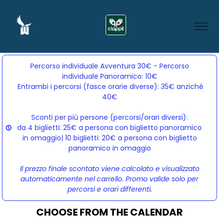
Percorso individuale Avventura 30€ - Percorso
individuale Panoramico: 10€
Entrambi i percorsi (fasce orarie diverse): 35€ anziché 
40€
Sconti per più persone (percorsi/orari diversi):
da 4 biglietti: 25€ a persona con biglietto panoramico
in omaggio| 10 biglietti: 20€ a persona con biglietto
panoramico in omaggio
Il prezzo finale scontato viene calcolato e visualizzato
automaticamente nel carrello. Promo valide solo per
percorsi e orari differenti.
CHOOSE FROM THE CALENDAR