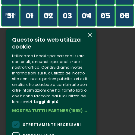
31
01
02
03
04
05
06
MON
TUE
WED
THU
FRI
SAT
SUN
×
Questo sito web utilizza
Who we are
cookie
Tenuta Selvaggia
Utilizziamo i cookie per personalizzare
Contacts
contenuti, annunci e per analizzare il
nostro traffico. Condividiamo inoltre
Online ticketing
informazioni sul tuo utilizzo del nostro
sito con i nostri partner pubblicitari e di
analisi che potrebbero combinarle con
Clappit
altre informazioni che hai fornito loro o
Information
che hanno raccolto dal tuo utilizzo dei
loro servizi.
Leggi di più
Follow Us
MOSTRA TUTTI I PARTNER
(1658) →
Instagram
Facebook
STRETTAMENTE NECESSARI
Connect