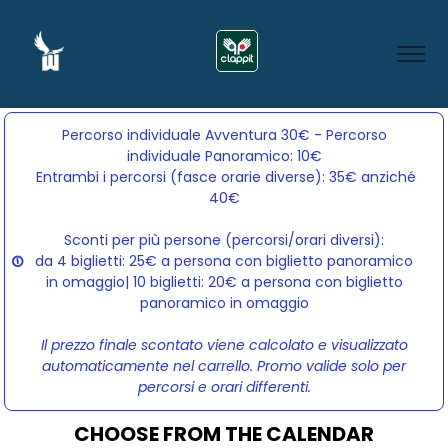
Percorso individuale Avventura 30€ - Percorso
individuale Panoramico: 10€
Entrambi i percorsi (fasce orarie diverse): 35€ anziché 
40€
Sconti per più persone (percorsi/orari diversi):
da 4 biglietti: 25€ a persona con biglietto panoramico
in omaggio| 10 biglietti: 20€ a persona con biglietto
panoramico in omaggio
Il prezzo finale scontato viene calcolato e visualizzato
automaticamente nel carrello. Promo valide solo per
percorsi e orari differenti.
CHOOSE FROM THE CALENDAR