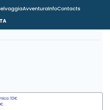
Selvaggia
Avventura
Info
Contacts
ITA
mico: 10€
0€