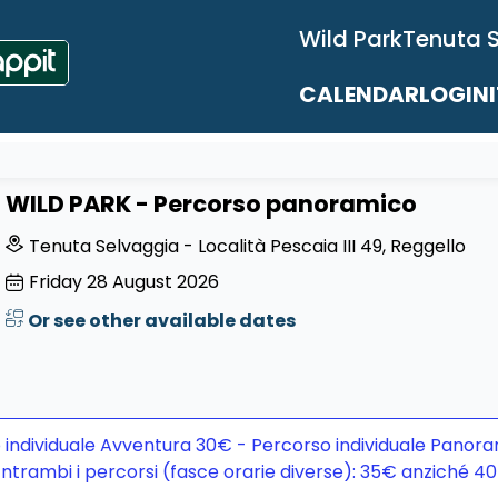
Wild Park
Tenuta 
CALENDAR
LOGIN
WILD PARK - Percorso panoramico
Tenuta Selvaggia - Località Pescaia III 49, Reggello
Friday
28
August 2026
Or see other available dates
 individuale Avventura 30€ - Percorso individuale Panora
ntrambi i percorsi (fasce orarie diverse): 35€ anziché 4