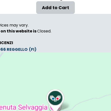
vices may vary.
on this website is
Closed.
NCENZI
0066
REGGELLO
(FI)