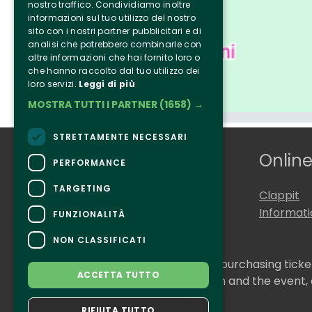
nostro traffico. Condividiamo inoltre
informazioni sul tuo utilizzo del nostro
sito con i nostri partner pubblicitari e di
analisi che potrebbero combinarle con
altre informazioni che hai fornito loro o
che hanno raccolto dal tuo utilizzo dei
loro servizi.
Leggi di più
MOSTRA TUTTI I PARTNER
(1658) →
STRETTAMENTE NECESSARI
Who we are
Online
PERFORMANCE
TARGETING
Tenuta Selvaggia
Clappit
Contacts
Informat
FUNZIONALITÀ
NON CLASSIFICATI
CONTACTS
For information and support in purchasing tick
ACCETTA TUTTO
For information on the program and the event,
Accessibility statement
RIFIUTA TUTTO