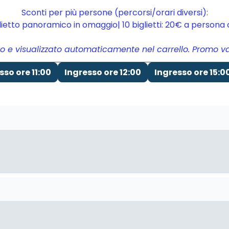
Sconti per più persone (percorsi/orari diversi):
glietto panoramico in omaggio| 10 biglietti: 20€ a person
to e visualizzato automaticamente nel carrello. Promo vali
sso ore 11:00
Ingresso ore 12:00
Ingresso ore 15:0