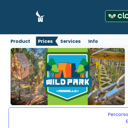
Product
Prices
Services
Info
Percorso
E