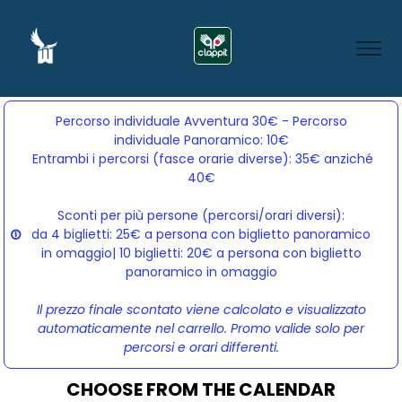
Percorso individuale Avventura 30€ - Percorso
individuale Panoramico: 10€
Entrambi i percorsi (fasce orarie diverse): 35€ anziché 
40€
Sconti per più persone (percorsi/orari diversi):
da 4 biglietti: 25€ a persona con biglietto panoramico
in omaggio| 10 biglietti: 20€ a persona con biglietto
panoramico in omaggio
Il prezzo finale scontato viene calcolato e visualizzato
automaticamente nel carrello. Promo valide solo per
percorsi e orari differenti.
CHOOSE FROM THE CALENDAR