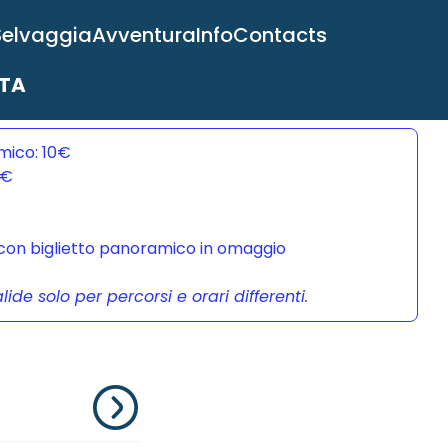
Selvaggia
Avventura
Info
Contacts
ITA
mico: 10€
0€
a con biglietto panoramico in omaggio
de solo per percorsi e orari differenti.