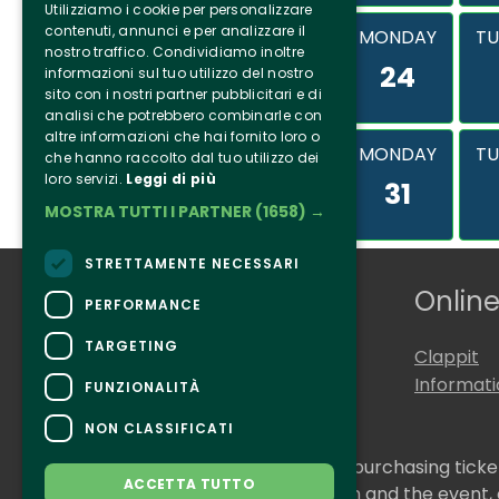
Utilizziamo i cookie per personalizzare
contenuti, annunci e per analizzare il
MONDAY
TU
nostro traffico. Condividiamo inoltre
24
informazioni sul tuo utilizzo del nostro
sito con i nostri partner pubblicitari e di
analisi che potrebbero combinarle con
altre informazioni che hai fornito loro o
MONDAY
TU
che hanno raccolto dal tuo utilizzo dei
loro servizi.
Leggi di più
31
MOSTRA TUTTI I PARTNER
(1658) →
STRETTAMENTE NECESSARI
Who we are
Online
PERFORMANCE
TARGETING
Tenuta Selvaggia
Clappit
Contacts
Informat
FUNZIONALITÀ
NON CLASSIFICATI
CONTACTS
For information and support in purchasing tick
ACCETTA TUTTO
For information on the program and the event,