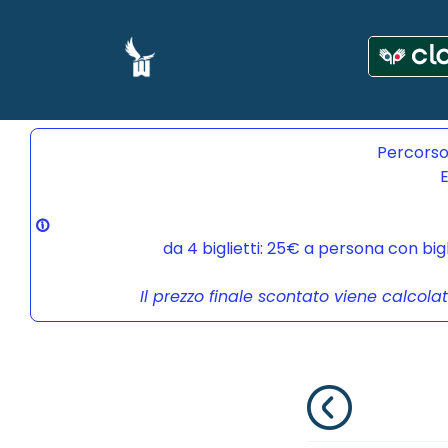
Percorso
E
da 4 biglietti: 25€ a persona con bi
Il prezzo finale scontato viene calcola