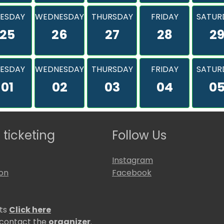
ESDAY
WEDNESDAY
THURSDAY
FRIDAY
SATUR
25
26
27
28
2
ESDAY
WEDNESDAY
THURSDAY
FRIDAY
SATUR
01
02
03
04
0
 ticketing
Follow Us
Instagram
ion
Facebook
ets
Click here
 contact the
organizer
.