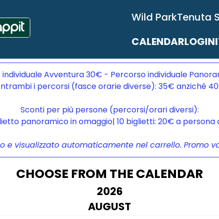
Wild Park
Tenuta 
CALENDAR
LOGIN
 individuale Avventura 30€ - Percorso individuale Panora
ntrambi i percorsi (fasce orarie diverse): 35€ anziché 4
Sconti per più persone (percorsi/orari diversi):
glietto panoramico in omaggio| 10 biglietti: 20€ a person
to e visualizzato automaticamente nel carrello. Promo vali
CHOOSE FROM THE CALENDAR
2026
AUGUST