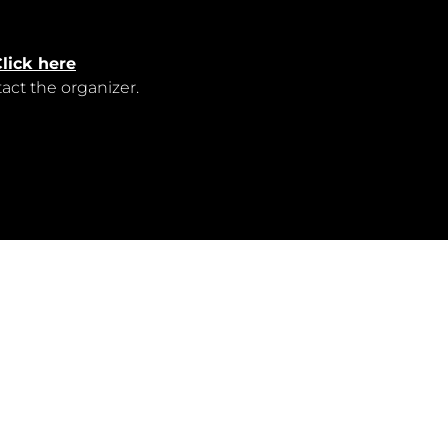
lick here
tact the
organizer
.