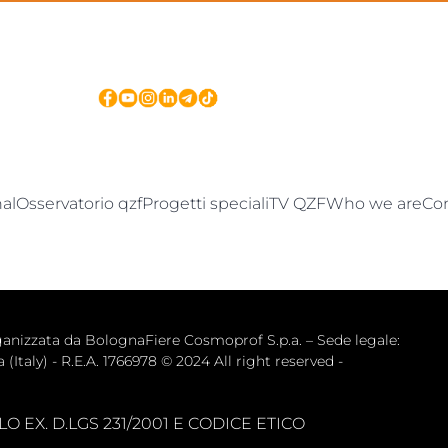
nal
Osservatorio qzf
Progetti speciali
TV QZF
Who we are
Co
zata da BolognaFiere Cosmoprof S.p.a. – Sede legale: 
(Italy) - R.E.A. 1766978 © 2024 All right reserved -
 EX. D.LGS 231/2001 E CODICE ETICO