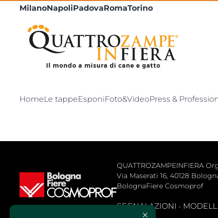
Milano
Napoli
Padova
Roma
Torino
Home
Le tappe
Esponi
Foto&Video
Press & Professio
QUATTROZAMPEINFIERA Organiz
Via Maserati 16, 40128 Bologna 
BolognaFiere Cosmoprof
SEGNALAZIONI
MODELLLO
- 
×