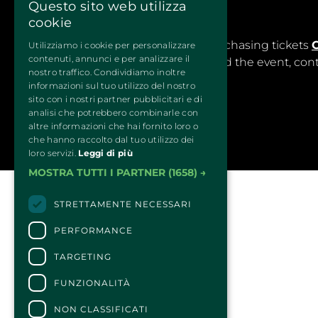
Questo sito web utilizza
cookie
CONTACTS
For information and support in purchasing tickets
C
Utilizziamo i cookie per personalizzare
contenuti, annunci e per analizzare il
For information on the program and the event, con
nostro traffico. Condividiamo inoltre
Accessibility statement
informazioni sul tuo utilizzo del nostro
sito con i nostri partner pubblicitari e di
analisi che potrebbero combinarle con
altre informazioni che hai fornito loro o
che hanno raccolto dal tuo utilizzo dei
loro servizi.
Leggi di più
MOSTRA TUTTI I PARTNER
(1658) →
STRETTAMENTE NECESSARI
PERFORMANCE
TARGETING
FUNZIONALITÀ
NON CLASSIFICATI