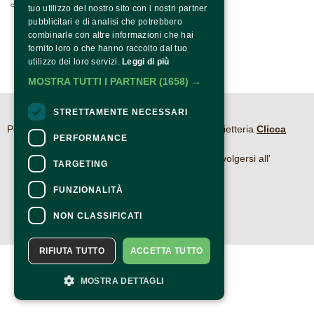
0824.1901208 / +39 371 1318590
tuo utilizzo del nostro sito con i nostri partner
pubblicitari e di analisi che potrebbero
combinarle con altre informazioni che hai
fornito loro o che hanno raccolto dal tuo
utilizzo dei loro servizi.
Leggi di più
MOSTRA TUTTI I PARTNER
(1658) →
STRETTAMENTE NECESSARI
CONTATTI
Per informazioni e supporto all'acquisto della biglietteria
Clicca
PERFORMANCE
qui
Per informazioni sul programma e l'evento, rivolgersi all'
TARGETING
organizzatore
.
Dichiarazione di accessibilità
FUNZIONALITÀ
NON CLASSIFICATI
RIFIUTA TUTTO
ACCETTA TUTTO
MOSTRA DETTAGLI