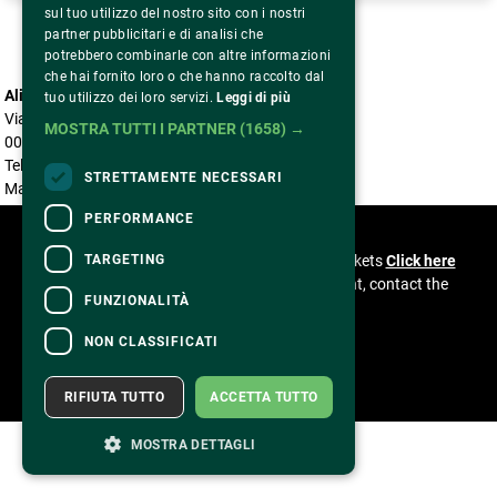
sul tuo utilizzo del nostro sito con i nostri
partner pubblicitari e di analisi che
potrebbero combinarle con altre informazioni
che hai fornito loro o che hanno raccolto dal
Alice nella città
tuo utilizzo dei loro servizi.
Leggi di più
Via Benaco, 5
MOSTRA TUTTI I PARTNER
(1658) →
00199 Roma
Tel. 06 85304966
STRETTAMENTE NECESSARI
Mail accreditationalicenellacitta@gmail.com
PERFORMANCE
CONTACTS
For information and support in purchasing tickets
TARGETING
Click here
For information on the program and the event, contact the
FUNZIONALITÀ
organizer
.
Accessibility statement
NON CLASSIFICATI
RIFIUTA TUTTO
ACCETTA TUTTO
MOSTRA DETTAGLI