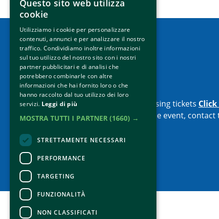
Questo sito web utilizza
cookie
Utilizziamo i cookie per personalizzare
contenuti, annunci e per analizzare il nostro
traffico. Condividiamo inoltre informazioni
How to reach us
sul tuo utilizzo del nostro sito con i nostri
Contacts
partner pubblicitari e di analisi che
potrebbero combinarle con altre
informazioni che hai fornito loro o che
Contacts
hanno raccolto dal tuo utilizzo dei loro
For information and support in purchasing tickets
Click
servizi.
Leggi di più
For information on the program and the event, contact
MOSTRA TUTTI I PARTNER
(1660) →
Accessibility statement
STRETTAMENTE NECESSARI
PERFORMANCE
TARGETING
FUNZIONALITÀ
NON CLASSIFICATI