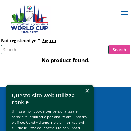
Not registered yet?
Sign in
No product found.
×
Questo sito web utilizza
cookie
How to reach us
Utilizziamo i cookie per personalizzare
Contacts
contenuti, annunci e per analizzare il nostro
traffico. Condividiamo inoltre informazioni
P.IVA 01133440410
sul tuo utilizzo del nostro sito con i nostri