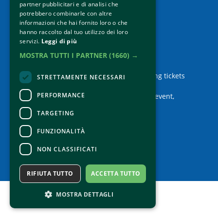
Privacy Policy
partner pubblicitari e di analisi che
Credits
potrebbero combinarle con altre
informazioni che hai fornito loro o che
hanno raccolto dal tuo utilizzo dei loro
servizi.
Leggi di più
MOSTRA TUTTI I PARTNER
(1660) →
Contacts
For information and support in purchasing tickets
STRETTAMENTE NECESSARI
Click here
PERFORMANCE
For information on the program and the event,
contact the
organizer
.
TARGETING
Accessibility statement
FUNZIONALITÀ
NON CLASSIFICATI
RIFIUTA TUTTO
ACCETTA TUTTO
MOSTRA DETTAGLI